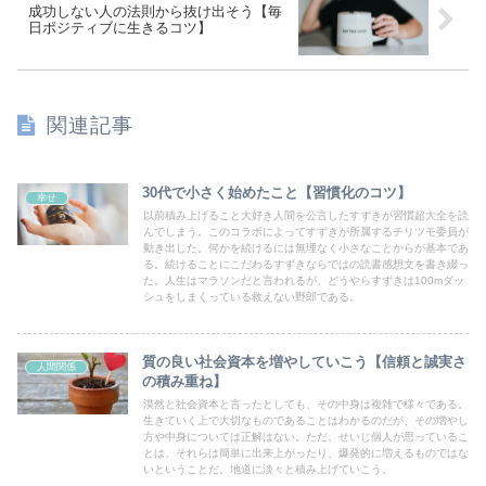
成功しない人の法則から抜け出そう【毎
日ポジティブに生きるコツ】
関連記事
30代で小さく始めたこと【習慣化のコツ】
幸せ
以前積み上げること大好き人間を公言したすずきが習慣超大全を読
んでしまう。このコラボによってすずきが所属するチリツモ委員が
動き出した。何かを続けるには無理なく小さなことからが基本であ
る。続けることにこだわるすずきならではの読書感想文を書き綴っ
た。人生はマラソンだと言われるが、どうやらすずきは100mダッ
シュをしまくっている救えない野郎である。
質の良い社会資本を増やしていこう【信頼と誠実さ
人間関係
の積み重ね】
漠然と社会資本と言ったとしても、その中身は複雑で様々である。
生きていく上で大切なものであることはわかるのだが、その増やし
方や中身については正解はない。ただ、せいじ個人が思っているこ
とは、それらは簡単に出来上がったり、爆発的に増えるものではな
いということだ。地道に淡々と積み上げていこう。