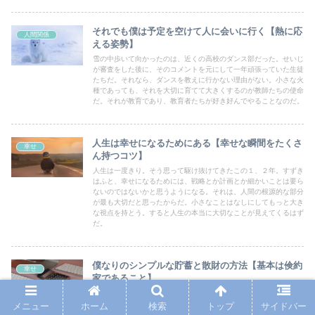
それでも僕は予定を空けて人に会いに行く【熱に応
人間関係
える姿勢】
雪の中歩いて向かったのは、近くの高校のダンス部だった。せいじ
が審査をした後に、そのコメントを元にして一年頑張っていた生徒
たちだ。それなら、ダンスを教えに行かない理由がない。小さな火
種であっても、それを大切に育てて大きくするのが教師たちの使命
だ。それが教育であり、教育者たちが好き好んでやることなのだ。
人生は幸せになるためにある【幸せな瞬間をたくさ
幸せ
ん持つコツ】
人生は一度きり。そう思って駆け抜けてきたこの１、２年。すずき
はふと、幸せになるためには、戦略とか計画とか細かいことは要ら
ないのではないかと思うようになる。それは、人間の根源的な部分
が最も大切だと思ったからだ。小さなことはなしにしてもっと大き
な視点を持とう。すると人生の本当に大切なことが見えてくるはず
だ。
僕なりのシンプルな貯蓄と散財の方法【基本は倹約
幸せ
家であること】
せいじは散財していた。しかし元々倹約家の気質があったからなの
か、月々の固定費を入れても使っている額は20万円前後だった。
メニュー
ホーム
検索
トップ
サイドバー
もっと稼いでもいいしもっと節約してもいい。ただ自分の幸せを削