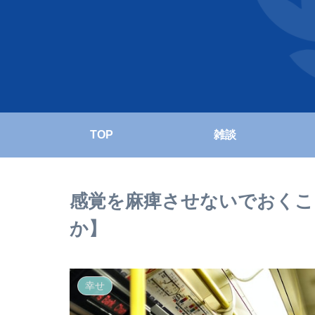
TOP
雑談
感覚を麻痺させないでおくこ
か】
幸せ