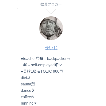
教員ブロガー
せいじ
●teacher🧑‍🏫→backpacker🎒
+40→self-employed🧑‍💻
●英検1級＆TOEIC 900📕
diet🍖
sauna🧖
dance🕺
coffee☕️
running🏃