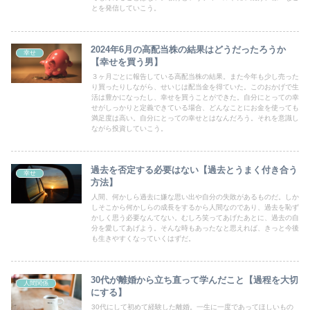
とを発信していこう。
2024年6月の高配当株の結果はどうだったろうか
幸せ
【幸せを買う男】
３ヶ月ごとに報告している高配当株の結果。また今年も少し売った
り買ったりしながら、せいじは配当金を得ていた。このおかげで生
活は豊かになったし、幸せを買うことができた。自分にとっての幸
せがしっかりと定義できている場合、どんなことにお金を使っても
満足度は高い。自分にとっての幸せとはなんだろう。それを意識し
ながら投資していこう。
過去を否定する必要はない【過去とうまく付き合う
幸せ
方法】
人間、何かしら過去に嫌な思い出や自分の失敗があるものだ。しか
しそこから何かしらの成長をするから人間なのであり、過去を恥ず
かしく思う必要なんてない。むしろ笑ってあげたあとに、過去の自
分を愛してあげよう。そんな時もあったなと思えれば、きっと今後
も生きやすくなっていくはずだ。
30代が離婚から立ち直って学んだこと【過程を大切
人間関係
にする】
30代にして初めて経験した離婚。一生に一度であってほしいもの