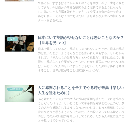
であるが、すずきはそこから多くのことを学び、感じ、生きる糧と
してきた。今は自分の幸せな瞬間をよく理解できるようになった
し、先のことも見据え始めた。そうして今度は自分が幸せを分けて
あげられる、そんな人間でありたい。より豊かな人生への新たなス
タートを切るのだ。
日本にいて英語が話せないことは悪いことなのか？
投資
【世界を見つつ】
日本で暮らしていると、英語をしゃべれないのかとか、日本の英語
力は低いだとか、よくそんなことを言われたりもする。せいじから
すれば、「そんなもの当然だろ」という意見だ。日本に住んでいる
限り、英語なんて必要がないからだ。だから教育のせいでもなけれ
ば、かといって人のせいにすることもない。ただ興味があれば勉強
すること。世界が広がることは間違いないのだ。
人に感謝されることを全力でやる時が最高【楽しい
人間関係
人生を送るために】
ふと始めたインスタでの文法の投稿が反響を読んだ。それは小さな
ことだったけれど、せいじにとって革命的な経験となったのだ。多
くの人から感謝されるようになったせいじは、もっと投稿して人の
役に立とうと思うようになったのだ。人の役に立っている時という
のは、その人の行動力を爆上げしてくれる。だから人の役に立つこ
とを見つけてやっていこう。