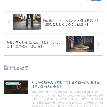
時に悩むこともあるけれど僕は元気です
【悩むことと考えることは違う】
自分の夢を叶えるために行動していくこ
と【千里の道も一歩から】
関連記事
とにかく熱を入れて教えてしまう自分がいる理由
人間関係
【目の前の人に全力】
教員を辞めた後も、せいじは熱量を持って授業を展開していた。そ
れは何より、人に「光」を見出すからだ。せいじは自分の考えを押
し付けることは間違っていると思っている。一方で、一緒に頑張り
たいと思う人とは一緒に成長していきたいのだ。この熱量はいつま
でも冷めることはない。教育というフィールドにい続け、様々なこ