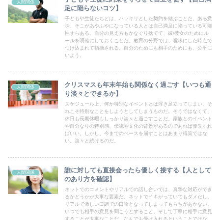
人間関係
足に陥らないコツ】
子どもや生徒たちとは、ハッキリとした契約を結ぶことだ。ある意
味、そこがあやふやになっている人とは自己満足に陥っている可能
性すらある。自分の見え方もかなぐり捨てて、彼/彼女のためにル
ールを明確にしておくことだ。教育の分野では、曖昧にした時点で
つけ込まれて指摘される。自分のためにも相手のためにも、公平に
いよう。
クリスマスも年末年始も関係なく過ごす【いつも通
人間関係
り淡々とできるか】
スケジュール上、何か特別なイベントとは浮き足立ってしまい、そ
れこそ特別なことをしようとしてしまうものだ。そうではなくて、
休日も長期休暇もしっかり淡々と過ごすことだ。家族とのイベント
や自分なりの特別感、伝統や文化の背景があるのであれば優先すれ
ばいい。しかし、今までのペースを崩すことはあまり得策ではな
い。淡々と続けるのだ。
誰に対しても直接会ったら優しく接する【人として
人間関係
のあり方を確認】
ネットでのコメントやリアルでの話し合いでは、真摯な対応ができ
るかどうかが大事な要素だ。ネットでイキがっていてもダメだし、
リアルで激しい口調での口論となってしまってもらちがあかない。
いつでも相手の意見を聞こうとすること。そして丁寧に相手に意見
することが大事なことだ。なんでも受け入れるということではな