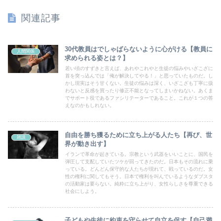
関連記事
30代教員はでしゃばらないように心がける【教員に
人間関係
求められる姿とは？】
若い頃のすずきと言えば、あれやこれやと生徒の悩みやいざこざに
首を突っ込んでは「俺が解決してやる！」と思っていたものだ。し
かし現実はそう甘くない。生徒の悩みは深く、いざこざも丁寧に扱
わないと反感を買ったり修正不能となってしまいかねない。あくま
でサポート役であるファシリテーターであること。これが１つの答
えなのかもしれない。
自由を勝ち獲るために立ち上がる人たち【再び、世
雑談
界が動き出す】
イランで革命が起きている。宗教という武器をいいことに、国民を
弾圧して支配していたツケが回ってきたのだ。日本もその流れに乗
っている。どんどん保守的な人たちが現れて、戦っているのだ。女
性の権利に関してもそう。日本で権利を叫んでいるようなダブスタ
の活動家は要らない。純粋に立ち上がり、女性らしさを尊重できる
社会にしよう。
子どもや生徒に約束を守らせて自立を促す【自己満