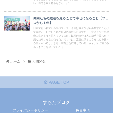
い。自分を強く持ちながら、だ。
仲間たちの躍進を見ることで幸せになること【フェ
人間関係
スから１年】
日本で行われているリベフェス。今年は残念ながら参加することは
できない。しかしこれが自分の選択した道であり、逆に今を一所懸
命に生きようと思えているのだ。以前の自分は人の成功を羨んだり
妬んだりしたものだった。でも今は、素直に彼らの幸せな姿を喜べ
る自分がいるし、より一層自分を鼓舞している。さぁ、目の前のや
るべきことをやっていこう。
ホーム
人間関係
PAGE TOP
すちだブログ
プライバシーポリシー
免責事項