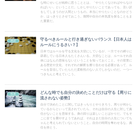
な時にせいじが純粋に思うこととは、「やりたくなければやらなけ
ればいい」ということだ。しかしやりたいことであっても、言い訳
をしてしまうのが人間というもの。本当にやりたいことなのかどう
か、はっきりとさせておこう。期間や自分の本気度を探ることもま
た重要だ。
守るべきルールと行き過ぎないバランス【日本人は
雑談
ルールにうるさい？】
日本ではルールを守る文化を大切にしているが、一方でその縛りに
辟易している日本人もたくさんいる。大切なことは、ルールそれ自
体にはなんの意味もないということを知っておくこと。その背景に
ある歴史や文化、それぞれの解釈を擦り合わせる必要があって、ル
ールを盲信していたらただ柔軟性のない人でしかないのだ。一つ一
つきちんと考えていこう。
どんな時でも自分の決めたことだけは守る【周りに
投資
流されない姿勢】
自分で決めたことに関してはきっちりとやりきろう。周りが何かし
ているからといって流されていたら、それは自分の人生に対して責
任がないことを意味する。身の回りは楽しいことばかりだ。でもそ
こに全てを費やすようであれば、それはまだ自分の人生についてち
ゃんと考えられていないということ。自分の時間を奪わせるな。責
任を持とう。