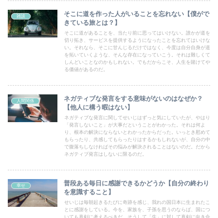
そこに道を作った人がいることを忘れない【僕がで
雑談
きている旅とは？】
そこに道があることを、当たり前に思ってはいけない。誰かが道を
切り拓き、サービスを提供するようになったことを忘れてはいけな
い。それなら、そこに甘んじるだけではなく、今度は自分自身が道
を拓いていくような、そんな存在になっていこう。それは難しくて
しんどいことなのかもしれない。でもだからこそ、人生を賭けてや
る価値があるのだ。
ネガティブな発言をする意味がないのはなぜか？
人間関係
【他人に構う暇はない】
ネガティブな発言に関してせいじはずっと気にしていたが、やはり
「発言しないこと」が大事だということがわかった。それは何よ
り、根本の解決にならないとわかったからだった。いっとき慰めて
もらったり、共感してもらったりはするかもしれないが、自分の中
で腹落ちしなければその悩みが解決されることはないのだ。だから
ネガティブ発言はしないに限るのだ。
普段ある毎日に感謝できるかどうか【自分の終わり
幸せ
を意識すること】
せいじは毎朝起きるたびに奇跡を感じ、我れの国日本に生まれたこ
とに感謝をしている。今を、家族を、子孫を思うのならば、国につ
いても真剣に考えるべきだ。そうして「生」に対して真剣に向き合