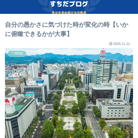
自分の愚かさに気づけた時が変化の時【いか
に俯瞰できるかが大事】
2025.11.21
人間関係