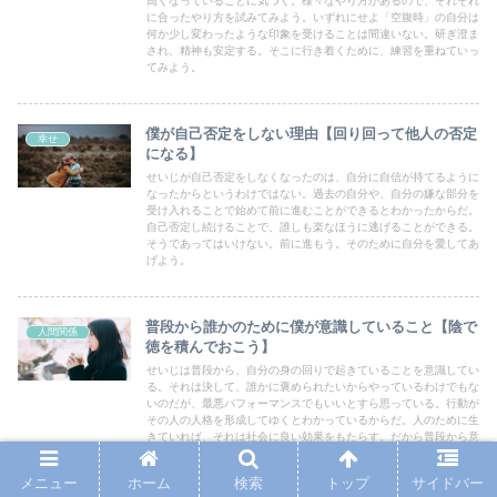
高くなっていることに気づく。様々なやり方があるので、それぞれ
に合ったやり方を試みてみよう。いずれにせよ「空腹時」の自分は
何か少し変わったような印象を受けることは間違いない。研ぎ澄ま
され、精神も安定する。そこに行き着くために、練習を重ねていっ
てみよう。
僕が自己否定をしない理由【回り回って他人の否定
幸せ
になる】
せいじが自己否定をしなくなったのは、自分に自信が持てるように
なったからというわけではない。過去の自分や、自分の嫌な部分を
受け入れることで始めて前に進むことができるとわかったからだ。
自己否定し続けることで、誰しも楽なほうに逃げることができる。
そうであってはいけない。前に進もう。そのために自分を愛してあ
げよう。
普段から誰かのために僕が意識していること【陰で
人間関係
徳を積んでおこう】
せいじは普段から、自分の身の回りで起きていることを意識してい
る。それは決して、誰かに褒められたいからやっているわけでもな
いのだが、最悪パフォーマンスでもいいとすら思っている。行動が
その人の人格を形成してゆくとわかっているからだ。人のために生
きていれば、それは社会に良い効果をもたらす。だから普段から意
識することだ。
メニュー
ホーム
検索
トップ
サイドバー