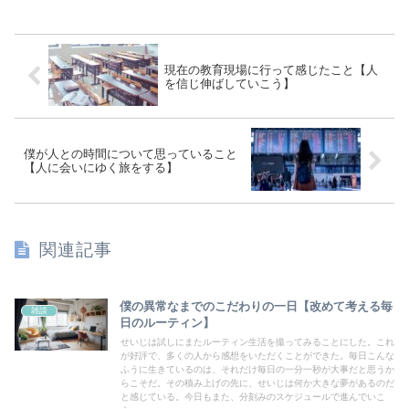
現在の教育現場に行って感じたこと【人
を信じ伸ばしていこう】
僕が人との時間について思っていること
【人に会いにゆく旅をする】
関連記事
僕の異常なまでのこだわりの一日【改めて考える毎
雑談
日のルーティン】
せいじは試しにまたルーティン生活を撮ってみることにした。これ
が好評で、多くの人から感想をいただくことができた。毎日こんな
ふうに生きているのは、それだけ毎日の一分一秒が大事だと思うか
らこそだ。その積み上げの先に、せいじは何か大きな夢があるのだ
と感じている。今日もまた、分刻みのスケジュールで進んでいこ