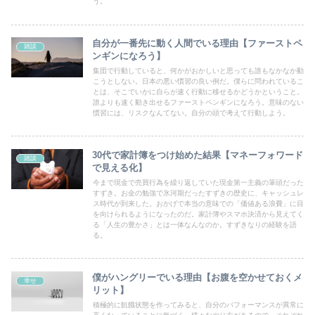
う。
自分が一番先に動く人間でいる理由【ファーストペ
雑談
ンギンになろう】
集団で行動していると、何かがおかしいと思っても誰もなかなか動
こうとしない。日本の悪い慣習の良い例だ。僕らに問われているこ
とは、そこでいかに自らが速く行動に移せるかどうかということ。
誰よりも速く動き出せるファーストペンギンになろう。意味のない
慣習には、リスクなんてない。自分の頭で考えて行動しよう。
30代で家計簿をつけ始めた結果【マネーフォワード
雑談
で見える化】
今まで現金で売買行為を繰り返していた現金第一主義の筆頭だった
すずき。お金の勉強で氷河期だったすずきの歴史に、キャッシュレ
ス時代が到来した。おかげで本当の意味での「価値ある浪費」に目
を向けられるようになったのだ。家計簿やスマホ決済から見えてく
る「人生の豊かさ」とは一体なんなのか。すずきなりの経験を語
る。
僕がハングリーでいる理由【お腹を空かせておくメ
幸せ
リット】
積極的に飢餓状態を作ってみると、自分のパフォーマンスが異常に