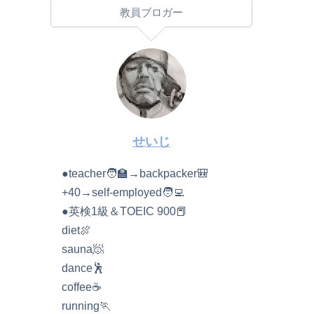
教員ブロガー
せいじ
●teacher🧑‍🏫→backpacker🎒
+40→self-employed🧑‍💻
●英検1級＆TOEIC 900📕
diet🍖
sauna🧖
dance🕺
coffee☕️
running🏃