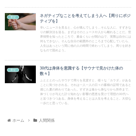
ネガティブなことを考えてしまう人へ【周りにポジ
幸せ
ティブを】
辛いニュースを見ると、心が痛んでしまう…そんな人に、すずきな
りの解決法を送る。まずはそのニュースや人から離れることだ。世
界情勢を知ったところで、募金くらいが関の山で、実際は自分には
何もできない。そんな自分の範囲外のところまで心配していたら、
人生はあっという間に他の人の時間で終わってしまう。周りを好き
なもので固めよう。
30代は身体を意識する【サウナで見かけた体の
幸せ
数々】
ふとととのったサウナで周りを見渡すと、様々な「カラダ」がある
ことに気づかされる。それは一人一人の日々の蓄積の証明であると
感じた夏の終わりであった。すずきは食から身なりから所作まで、
体づくりが与えた計り知れない影響の恩恵を受けて理想の30代へ
と近づきつつある。身体を考えることは人生を考えること。大切な
一歩だと思っている。
ホーム
人間関係