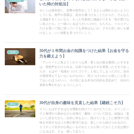
人間関係
いた時の対処法】
せいじは基本的に、攻撃や批判をしてくる人とは関わらないように
している。相手の意図は、自分を傷つけることだからだ。そんな人
と議論するくらいなら、もっと生産的に議論ができる「気の置けな
い友人たち」と一緒にいるほうがいいのだ。もちろん、イエスマン
だけを置いて悦に浸っていても意味はないが。グチの言い合いも避
けること。いい按配を見つけていこう。
30代が１年間お金の知識をつけた結果【お金を守る
投資
力を鍛えよう】
「アンケートに答えてくれそうな男」第１位の座を獲得したすずき
は、突然声をかけられる。以前であればネギを背負ったカモであっ
たが、もはや「知識をつけたゴリラ」と化してしまったのだ。自分
が普段考えてもいないものなのに、売りつけられたら怪しいと思っ
ておいたほうがいい。その先にある本当の目的を見定めて、自分の
資産を奪われないようにしよう。
30代が自身の趣味を見直した結果【継続こそ力】
幸せ
そういえばすずきはなぜ運動を続けているのだろうか。オリンピッ
クと無理やり絡めながら自身の「趣味」について語る。結論は「楽
しいし好きだから」以外に何もない。続けていることに無理やり意
味を付加するほうが愚の骨頂である。楽しいから続けられるのだ。
そうやって自分の心地よいものをたくさん持っておくと人生は豊か
になるはず。さぁ、踊って走ろう。