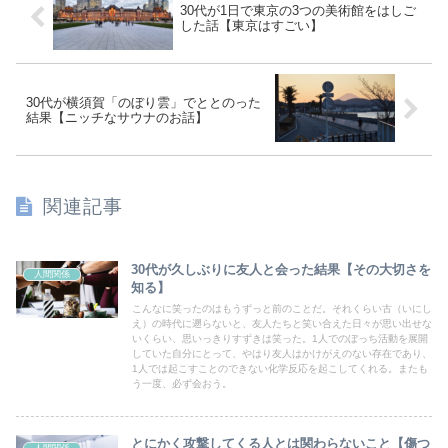
30代が1日で東京の3つの美術館をはしご
した話【東京はすごい】
30代が横須賀「のぼり雲」でととのった
結果【ニッチなサウナのお話】
関連記事
30代が久しぶりに友人と会った結果【その大切さを
人間関係
知る】
こんなに笑ったのはもうずっと前のことだ。それくらい古（いにし
え）の時代に遡らないと、友人たちと笑い合えた日々が思い出せな
いくらい、思いっきりすずきは笑った。1人でのぼっち活動を展開
していた自分にとって、やはり友人はかけがえのない存在であり、
1人では起こすことのできない化学反応を起こしてくれる。またも
う一度、必ず会おう。
とにかく攻撃してくる人とは関わらないこと【傷つ