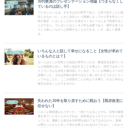
30代教員のプレゼンテーション理論【つまらなくし
投資
ているのは話し手】
プレゼンといえば、すずきは大の苦手であり、人前で話すことに抵
抗しかなかった。しかし先生という業種になってから早８年という
時が過ぎ、いよいよこだわりを見せてくるレベルにまで到達するこ
とができた。プレゼンにはエンタメ性も必要であり、相手を思うか
らこそ楽しいものへと昇華することができる。いざ、楽しい授業
を。
いろんな人と話して幸せになること【女性が求めて
人間関係
いるものとは？】
せいじはどこか女性との会話が苦手だったが、教員生活を経ていろ
んな保護者と話し、女性と会話することを覚えた。現在ではオンラ
インでいろんな女性と毎日話しているが、そこにも明確なゴールが
必要だった。それは内容の是非ではなく楽しめたかどうかというシ
ンプルなことだ。ここを目指すことが何より大事だ。すると幸せな
毎日を送ることができるのだ。
失われた30年を取り戻すために戦おう【既存政党に
投資
任せない】
いよいよ衆院選はもうすぐだ。一体どうなることやら、去年の参院
選を見ていたせいじからすれば、自民党はもうオワコンだろうと思
っている。腐敗した政治を30年間も続けてきておきながら、首相
が変わったからと言って何かを変えられるわけでもない。これから