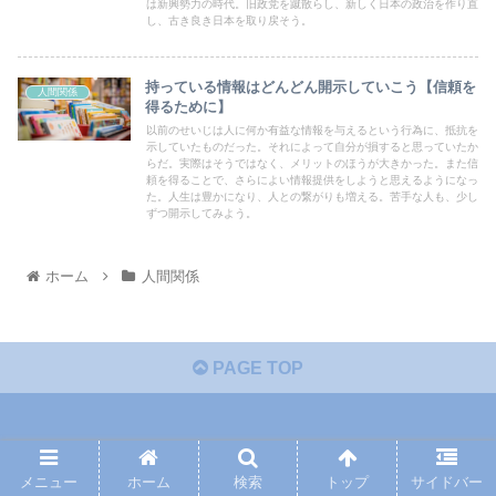
は新興勢力の時代。旧政党を蹴散らし、新しく日本の政治を作り直
し、古き良き日本を取り戻そう。
持っている情報はどんどん開示していこう【信頼を
人間関係
得るために】
以前のせいじは人に何か有益な情報を与えるという行為に、抵抗を
示していたものだった。それによって自分が損すると思っていたか
らだ。実際はそうではなく、メリットのほうが大きかった。また信
頼を得ることで、さらによい情報提供をしようと思えるようになっ
た。人生は豊かになり、人との繋がりも増える。苦手な人も、少し
ずつ開示してみよう。
ホーム
人間関係
PAGE TOP
すちだブログ
メニュー
ホーム
検索
トップ
サイドバー
プライバシーポリシー
免責事項