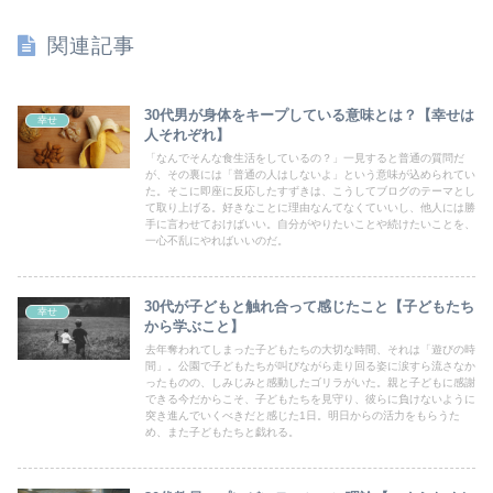
関連記事
30代男が身体をキープしている意味とは？【幸せは
幸せ
人それぞれ】
「なんでそんな食生活をしているの？」一見すると普通の質問だ
が、その裏には「普通の人はしないよ」という意味が込められてい
た。そこに即座に反応したすずきは、こうしてブログのテーマとし
て取り上げる。好きなことに理由なんてなくていいし、他人には勝
手に言わせておけばいい。自分がやりたいことや続けたいことを、
一心不乱にやればいいのだ。
30代が子どもと触れ合って感じたこと【子どもたち
幸せ
から学ぶこと】
去年奪われてしまった子どもたちの大切な時間、それは「遊びの時
間」。公園で子どもたちが叫びながら走り回る姿に涙すら流さなか
ったものの、しみじみと感動したゴリラがいた。親と子どもに感謝
できる今だからこそ、子どもたちを見守り、彼らに負けないように
突き進んでいくべきだと感じた1日。明日からの活力をもらうた
め、また子どもたちと戯れる。