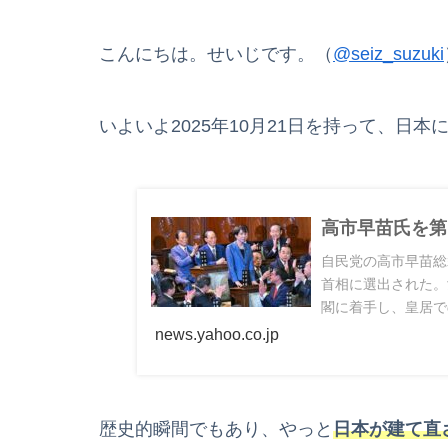
こんにちは。せいじです。（
@seiz_suzuki
いよいよ2025年10月21日を持って、日
高市早苗氏を第1
自民党の高市早苗総
首相に選出された。
閣に着手し、皇居で
news.yahoo.co.jp
歴史的瞬間でもあり、やっと
日本が建て直