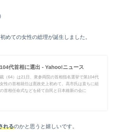
）
本に初めての女性の総理が誕生しました。
04代首相に選出 - Yahoo!ニュース
裁（64）は21日、衆参両院の首相指名選挙で第104代
女性の首相就任は憲政史上初めて。高市氏は直ちに組
の首相任命式などを経て自民と日本維新の会に
される
のかと思うと嬉しいです。