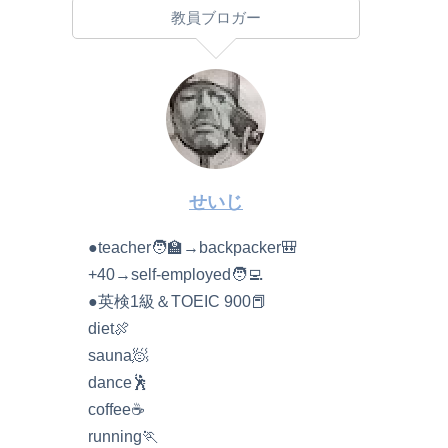
教員ブロガー
せいじ
●teacher🧑‍🏫→backpacker🎒
+40→self-employed🧑‍💻
●英検1級＆TOEIC 900📕
diet🍖
sauna🧖
dance🕺
coffee☕️
running🏃