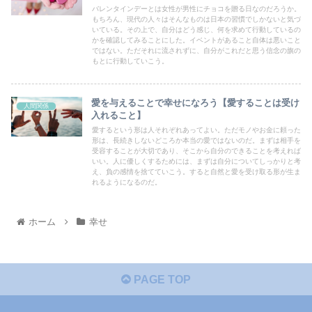
バレンタインデーとは女性が男性にチョコを贈る日なのだろうか。
もちろん、現代の人々はそんなものは日本の習慣でしかないと気づ
いている。その上で、自分はどう感じ、何を求めて行動しているの
かを確認してみることにした。イベントがあること自体は悪いこと
ではない。ただそれに流されずに、自分がこれだと思う信念の旗の
もとに行動していこう。
愛を与えることで幸せになろう【愛することは受け
人間関係
入れること】
愛するという形は人それぞれあってよい。ただモノやお金に頼った
形は、長続きしないどころか本当の愛ではないのだ。まずは相手を
受容することが大切であり、そこから自分のできることを考えれば
いい。人に優しくするためには、まずは自分についてしっかりと考
え、負の感情を捨てていこう。すると自然と愛を受け取る形が生ま
れるようになるのだ。
ホーム
幸せ
PAGE TOP