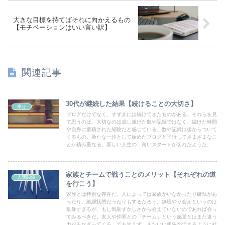
大きな目標を持てばそれに向かえるもの
【モチベーションはいい言い訳】
関連記事
30代が継続した結果【続けることの大切さ】
幸せ
ブログだけでなく、すずきには続けてきたものがある。それらを見
て思うのは、大切なのは成し遂げた数や記録ではなく、続けた時間
や自身に蓄積された経験だと感じている。数や記録は後からついて
くるもの。新たな一歩として始めたブログと平行してさまざまなこ
とが積み重なる。新しい人生の、良いスタートが切れたようだ。
家族とチームで戦うことのメリット【それぞれの道
人間関係
を行こう】
家族とは特別な存在だ。人によっては家族がいなかったり確執があ
ったり、絶縁状態だったりもするだろう。無理やり会えというのは
乱暴すぎるが、もし気恥ずかしさから会えていないのであれば会っ
てみるべきだ。友人や仲間との「チーム」という感覚とはまた違う
力がみなぎってくる。でも甘えず、またいい報告ができるように社