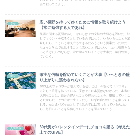
会で戦ってこよう。
広い視野を持ってゆくために情報を取り続けよう
幸せ
【常に勉強する人であれ】
英語に関する質問があり、せいじはその文法の大切さを説いた。決
してマウントを取ろうとしているのではなく、いろいろなことを加
味したら、こういう考え方もできるだろうという提案だったのだ。
ちょっと学んで意見することも悪いことではない。しかし視野をも
っと広げたいのならば、常に学んでいくことが大事だ。毎日勉強し
ていこう。
確実な信頼を貯めていくことが大事【いっときの盛
幸せ
り上がりに惑わされない】
SNS上のフォロワーが増えているせいじは、今改めて「バズり」
に対して注意を払っている。実はそこに本質はないからだ。本当に
大切なことは、自分の好きなことや得意なことを、継続していくこ
とだからだ。その方が一生モノだし、いずれ自分のことを救ってく
れる。たとえバズったとしても次の年には忘れられているのだか
ら、毎日いいことを発信していくことを選んでいこう。
30代男がバレンタインデーにチョコを贈る【考えた
人間関係
上でのGIVE】