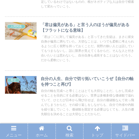
定しているわけではないものの、根がネガティブな人は自分で模索
して変わっていこう。
「君は偏見がある」と言う人のほうが偏見がある
人間関係
【フラットになる意味】
「君は〇〇に対して偏見がある」と言ってきた生徒は、まさに彼女
自身が偏見に満ちていた。大切なことは、いつでも柔軟に考えられ
るように広く視野を持っておくことだ。視野の狭い人とは話してい
てもつまらないし、話に限界が見えてくるからだ。そんな人と付き
合いたいとは思わないし、自分自身も成長することはないだろう。
だから柔軟にいこう。
自分の人生、自分で切り拓いていこうぜ【自分の軸
幸せ
を持つこと再び】
自分の軸を完成へと導くことはとても大切なことだ。しかし完成さ
せることを目的にする必要はない。世界は多種多様な価値観で溢れ
ていて、ひとたび日本から飛び出せば、自分の価値観なんて吹っ飛
んでしまうからだ。その繰り返しをしながらも、自分で内省や内観
を繰り返していこう。価値観を固定する必要はなくても、人生の優
先順位を決めることは大切なことだからだ。
ホーム
人間関係
メニュー
ホーム
検索
トップ
サイドバー