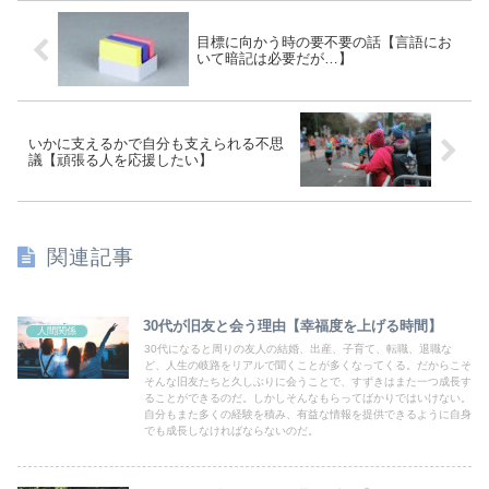
目標に向かう時の要不要の話【言語にお
いて暗記は必要だが…】
いかに支えるかで自分も支えられる不思
議【頑張る人を応援したい】
関連記事
30代が旧友と会う理由【幸福度を上げる時間】
人間関係
30代になると周りの友人の結婚、出産、子育て、転職、退職な
ど、人生の岐路をリアルで聞くことが多くなってくる。だからこそ
そんな旧友たちと久しぶりに会うことで、すずきはまた一つ成長す
ることができるのだ。しかしそんなもらってばかりではいけない。
自分もまた多くの経験を積み、有益な情報を提供できるように自身
でも成長しなければならないのだ。