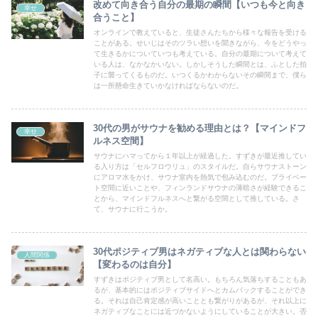
改めて向き合う自分の最期の瞬間【いつも今と向き
幸せ
合うこと】
オンラインで教えていると、生徒さんたちから様々な報告を受ける
ことがある。せいじはそのツラい想いを聞きながら、今をどうやっ
て生きるかについていつも考えている。自分の最期について考えて
いる人は、なかなかいない。しかしそうした瞬間とは、ふとした拍
子に襲ってくるものだ。いつくるかわからないその瞬間まで、僕ら
は一所懸命生きていかなければならないのだ。
30代の男がサウナを勧める理由とは？【マインドフ
幸せ
ルネス空間】
サウナにハマってから１年以上が経過した。すずきが最近推してい
る入り方は「セルフロウリュ」のスタイルだ。自らサウナストーン
にアロマ水をかけ、サウナ室内を熱気で包み込むのだ。プライベー
ト空間に近いことや、フィンランドサウナの薄暗さが経験できるこ
とから、マインドフルネスへと繋がる空間として推している。さ
て、サウナに行こうか。
30代ポジティブ男はネガティブな人とは関わらない
人間関係
【変わるのは自分】
すずきはポジティブ男として名高い。もちろん気落ちすることもあ
るが、基本的にはポジティブサイドへとカムバックすることができ
る。それは自己肯定感が高いこととも繋がりがあるが、それ以上に
ネガティブなことには近づかないようにしていることが大きい。否