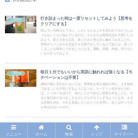
行き詰まった時は一度リセットしてみよう【思考を
人間関係
クリアにする】
悩んでいる暇なんてない。しかしそんなことを言われてもどうしよ
うもないくらい悩んでいるのだ。そんな人は普段生活を大切にして
みよう。多くの本を読み、多くの人の考え方に触れてみることだ。
普段からメンタルを安定させる努力をしている人であれば、戻って
くることも簡単にできるようになる。運動、読書、内省…何でもい
いからやってみよう。
毎日１分でもいいから英語に触れれば強くなる【モ
人間関係
チベーションは不要】
継続の鬼と言われたせいじは、習慣化を考え始めた時に、まず始め
てみることを大切にするようになった。ルーティン化させたけれ
ば、トリガーを設けて、他のことができない状態を作ることだ。す
ると毎日続けるべきことを少しでもやろうとするようになる。まず
は目標を決め、それを達成したいかどうかを問い、あとはやってか
ら考えればいいのだ。
30代になってから考えた本当の幸せとは？【自分の
幸せ
幸せを求めない】
メニュー
ホーム
検索
トップ
サイドバー
すずきは最高の本に出会えた。今まで「自分の」幸せを求めること