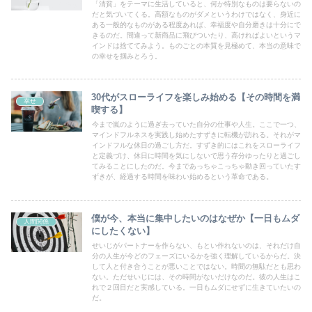
「清貧」をテーマに生活していると、何か特別なものは要らないの
だと気づいてくる。高額なものがダメというわけではなく、身近に
ある一般的なものがある程度あれば、幸福度や自分磨きは十分にで
きるのだ。間違って新商品に飛びついたり、高ければよいというマ
インドは捨ててみよう。ものごとの本質を見極めて、本当の意味で
の幸せを掴みとろう。
30代がスローライフを楽しみ始める【その時間を満
幸せ
喫する】
今まで嵐のように過ぎ去っていた自分の仕事や人生。ここで一つ、
マインドフルネスを実践し始めたすずきに転機が訪れる。それがマ
インドフルな休日の過ごし方だ。すずき的にはこれをスローライフ
と定義づけ、休日に時間を気にしないで思う存分ゆったりと過ごし
てみることにしたのだ。今まであっちゃこっちゃ動き回っていたす
ずきが、経過する時間を味わい始めるという革命である。
僕が今、本当に集中したいのはなぜか【一日もムダ
人間関係
にしたくない】
せいじがパートナーを作らない、もとい作れないのは、それだけ自
分の人生が今どのフェーズにいるかを強く理解しているからだ。決
して人と付き合うことが悪いことではない。時間の無駄だとも思わ
ない。ただせいじには、その時間がないだけなのだ。彼の人生はこ
れで２回目だと実感している。一日もムダにせずに生きていたいの
だ。