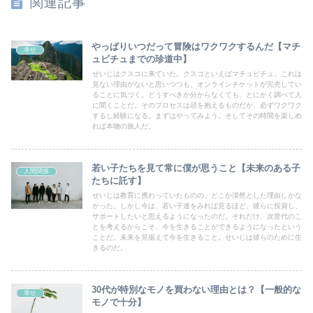
関連記事
やっぱりいつだって冒険はワクワクするんだ【マチ
幸せ
ュピチュまでの珍道中】
せいじはクスコに来ていた。クスコといえばマチュピチュ。これは
見ない理由がないと思いつつも、オンラインチケットが完売してい
ることに気づく。どうすべきか分からなくても、とにかく調べて人
に聞くことだ。そのプロセスは頭を抱えるものだが、必ずワクワク
するし経験になる。まずはやってみよう。そしてその時間を楽しめ
れば本物の旅人だ。
若い子たちを見て常に僕が思うこと【未来のある子
人間関係
たちに託す】
せいじは教育に携わっていたものの、どこか漠然とした理由しかな
かった。しかし今は、若い子達をみれば見るほど、彼らに投資し、
サポートしたいと思えるようになったのだ。それだけ、次世代のこ
とを考えるからこそ、今を生きることができるようになったという
ことだ。未来を見据えて今を生きること。せいじは彼らのために生
きるのだ。
30代が特別なモノを買わない理由とは？【一般的な
幸せ
モノで十分】