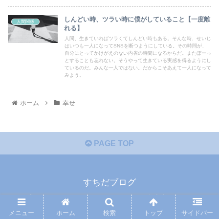
しんどい時、ツラい時に僕がしていること【一度離
人間関係
れる】
人間、生きていればツラくてしんどい時もある。そんな時、せいじ
はいつも一人になってSNSを断つようにしている。その時間が、
自分にとってかけがえのない内省の時間になるからだ。またぼーっ
とすることも忘れない。そうやって生きている実感を得るようにし
ているのだ。みんな一人ではない。だからこそあえて一人になって
みよう。
ホーム
幸せ
PAGE TOP
すちだブログ
プライバシーポリシー
免責事項
メニュー
ホーム
検索
トップ
サイドバー
© 2021 すちだブログ.