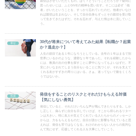
親切はさせていただくもの。はて？どういうことだろうか？疑問に
思ったせいじは、ふとGIVEの精神を思い出す。そこには必ず「他
者」がいたということを、すっかり忘れていたのだ。他者がいなけ
れば親切は生まれない。そして自分自身もずっとその親切を受け取
って生きてきたはずだ。それを忘れず、与えた情は水に流していこ
う。
30代が将来について考えてみた結果【転職か？起業
幸せ
か？逃走か？】
人生の節目である１年になろうとしている。去年の１年はまるで別
世界にいるかのような、濃密な１年であった。それを経験したから
には、教員の次の仕事を探すことに夢中になってもよいはずだ。不
安にさいなまれてしまう自分もいることに気づくが、それを支えて
くれる友がすずきの周りにはいる。さぁ、迷ってないで腹をくくろ
うではないか。
発信をすることのリスクとそれだけもらえる対価
投資
【気にしない勇気】
発信していると、それだけいろんな声が飛んできたりもする。しか
し正しく、偽らずに自分を示していけば、そこから得られるリター
ンは大きい。特に友人や支えてくれている人たちからのメッセージ
からは、力をもらえるものだ。自分が誰かに影響を与えていると思
えれば、発信も苦ではなくなる。わけのわからない人からの批判な
んて気にせず、応援してくれる人を大事にしていこう。