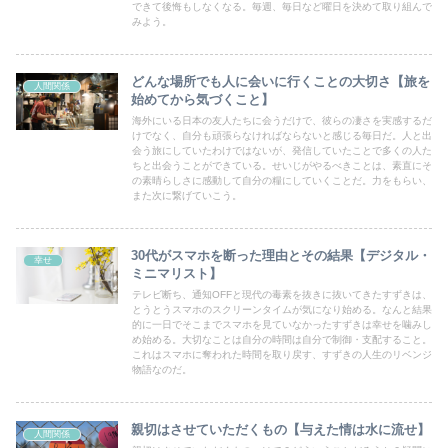
できて後悔もしなくなる。毎週、毎日など曜日を決めて取り組んで
みよう。
どんな場所でも人に会いに行くことの大切さ【旅を
人間関係
始めてから気づくこと】
海外にいる日本の友人たちに会うだけで、彼らの凄さを実感するだ
けでなく、自分も頑張らなければならないと感じる毎日だ。人と出
会う旅にしていたわけではないが、発信していたことで多くの人た
ちと出会うことができている。せいじがやるべきことは、素直にそ
の素晴らしさに感動して自分の糧にしていくことだ。力をもらい、
また次に繋げていこう。
30代がスマホを断った理由とその結果【デジタル・
幸せ
ミニマリスト】
テレビ断ち、通知OFFと現代の毒素を抜きに抜いてきたすずきは、
とうとうスマホのスクリーンタイムが気になり始める。なんと結果
的に一日でそこまでスマホを見ていなかったすずきは幸せを噛みし
め始める。大切なことは自分の時間は自分で制御・支配すること。
これはスマホに奪われた時間を取り戻す、すずきの人生のリベンジ
物語なのだ。
親切はさせていただくもの【与えた情は水に流せ】
人間関係