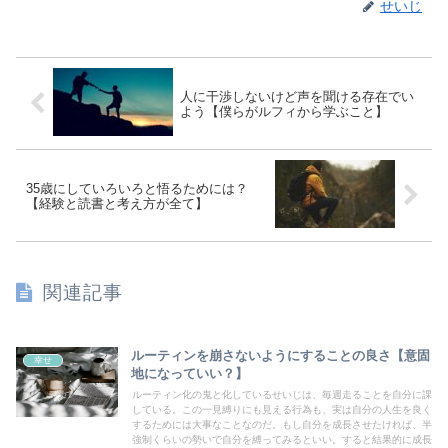
せいじ
人に干渉しないけど声を聞ける存在でい
よう【僕らがルフィから学ぶこと】
35歳にしていろいろと悟るためには？
【経験と読書と考え方が全て】
関連記事
ルーティンを崩さないようにすることの良さ【意固
幸せ
地になっていい？】
ルーティン化の鬼と化しているせいじは、毎週走ることを自分に課
している。この一見縛りにも見える行為も、実は自分の人生を良く
するためには大事なことなのだ。もし自分を成長させたければ、半
強制くらいの勢いで自分を縛ってみるといい。すると結果的に成長