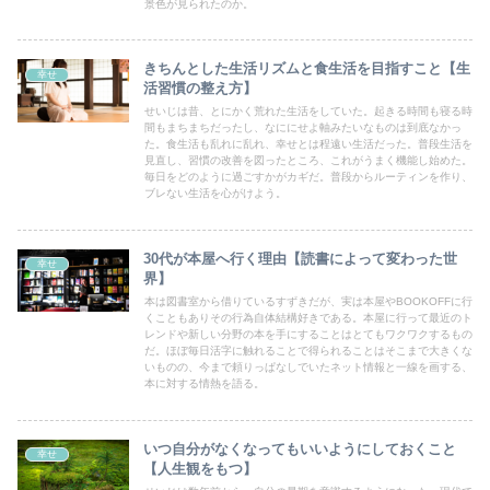
景色が見られたのか。
きちんとした生活リズムと食生活を目指すこと【生
幸せ
活習慣の整え方】
せいじは昔、とにかく荒れた生活をしていた。起きる時間も寝る時
間もまちまちだったし、なににせよ軸みたいなものは到底なかっ
た。食生活も乱れに乱れ、幸せとは程遠い生活だった。普段生活を
見直し、習慣の改善を図ったところ、これがうまく機能し始めた。
毎日をどのように過ごすかがカギだ。普段からルーティンを作り、
ブレない生活を心がけよう。
30代が本屋へ行く理由【読書によって変わった世
幸せ
界】
本は図書室から借りているすずきだが、実は本屋やBOOKOFFに行
くこともありその行為自体結構好きである。本屋に行って最近のト
レンドや新しい分野の本を手にすることはとてもワクワクするもの
だ。ほぼ毎日活字に触れることで得られることはそこまで大きくな
いものの、今まで頼りっぱなしでいたネット情報と一線を画する、
本に対する情熱を語る。
いつ自分がなくなってもいいようにしておくこと
幸せ
【人生観をもつ】