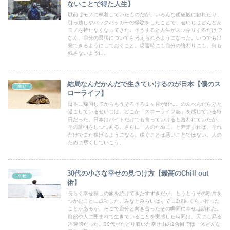
ないことで得た人生】
以前はモノに執着していたものだが、いろんな価値観に触れたり、
引っ越しやバックパッカーの経験をしたことで、せいじはどんどん
モノを持たなくなってきた。そうすると人生がスッキリするだけで
なく、自分の最後についても考えられるようになった。いつでも出
発できるようにしておくこと。災害時にも自分の終わりにも、何も
残さないように。
結局なんだかんだで生きていけるのが日本【僕のス
幸せ
ローライフ】
日本に帰国してからもうそろそろ１ヶ月が経つ。のんべんだらりと
過ごしているせいじは、どこか「スローライフ感」を感じている毎
日だった。日本はバイトだけでも食っていけると言われていたが、
その証明をしつつある。さらに「人のために」と奔走すれば、それ
だけでまた稼げるようになる。稼ぐことは悪いことではない。人の
ために尽くしていこう。
30代の小さな幸せの見つけ方【最高のChill out
幸せ
術】
長らく幸せ探しの旅を続けてきたすずきだが、とうとうその断片を
つかむことに成功した。みなとみらいはすでに2億回くらい行った
ことがあるが、そこで自分と向き合ったその瞬間に幸せは訪れた。
自然や人に囲まれて生きていることを実感した時間は、天にも昇る
浮遊感だった。30代がたどり着いた幸せ山の1合目では一体どんな