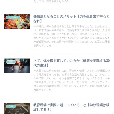
をしつつ、自分も強くなるのだ。
発信源となることのメリット【力を生み出す中心と
人間関係
なれ】
今の時代、何かを発信することは最も簡単なことだ。しかしそこに
は、必ず情熱が必要である。情熱を帯びた発信源があれば、人は自
然と呼応する。難しいことは要らない。自分の「伝えたい」という
想いがそこにあるかどうかだけなのだ。発信源となるにはエネルギ
ーが必要だが、それは周りの仲間からもらえばいい。お互いに熱量
を高めていこう。
さて、体を鍛え直していこうか【健康を意識する30
幸せ
代の生活】
一人暮らしに戻ったせいじは、再び体や健康、ストレスや睡眠につ
いて考えるようになる。まずは食生活を見直すこと。これがせいじ
の中で第一歩だった。それを意識できるようになってからは、人生
に幸せを感じるようになったからだ。あとは筋トレやランニング、
ダンスなどの運動を通して強くなっていくのだ。同時に精神も鍛え
ればバッチリだ。
教育現場で実際に起こっていること【学校現場は破
投資
綻してる？】