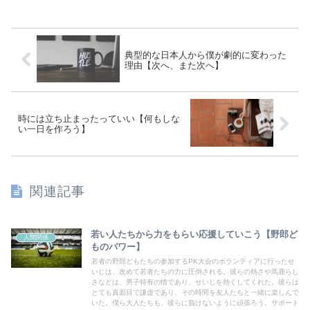
典型的な日本人から僕が劇的に変わった
理由【次へ、また次へ】
時には立ち止まったっていい【何もしな
い一日を作ろう】
関連記事
若い人たちから力をもらい応援していこう【野郎ど
人間関係
ものパワー】
若者の野郎どもたちの参加するPK大会のボランティアに行ったせ
いじは、改めて若者たちの力に圧倒される。彼らの熱さや馬鹿らし
さなどは、男子特有の情であり、せいじを熱くしてくれた。彼らは
とても真面目で謙虚であり、その時間を友人たちと一緒に楽しんで
いた。僕ら大人たちも、彼らに負けないように頑張ろう。サポート