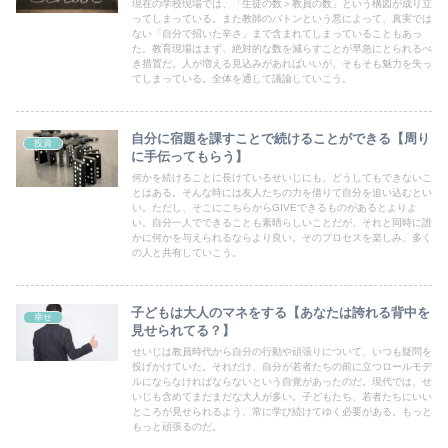
現在の学校現場では、「生徒の数＞教員の数」という構図が成り立
ってしまっている。また教師のバトンという悪によって、真実では
ない「自分で招いた辛さ」まで含まれてしまっていることもあっ
た。教育現場はまず、絶対的な数を減らすことが早急にとられるべ
き措置だ。人が増える見込みがあればいいが、そもそも魅力を失っ
てしまっている。全体を通して議論していこう。
自分に宿題を課すことで続けることができる【周り
投資
に手伝ってもらう】
何かを続けることに長けているせいじにも、どうしてもできないこ
とはある。そんな時には友人たちの力を借りて自分を追い込むとい
い。ただし、そこにこちらからGIVEできるものがあるとよりよ
い。自分一人でできることも素晴らしいことだが、それと同時に誰
かに何かを与えられるならより良い。そのプロセスを楽しみ、多く
の人と共有していこう。
子どもは大人のマネをする【あなたは誇れる背中を
幸せ
見せられてる？】
せいじは教員時代から自分の行動や頑張りについて、いつも疑問を
投げかけていた。それだけ、自分が若者たちの前に立つロールモデ
ルにならなければならないという自覚があったのだ。現代では、せ
いじも含めてまだまだな大人が多い。子どもたち、若者たちにいい
ところが見せられるよう、常に学び続けてゆく必要がある。もっと
もっと頑張るのだ。