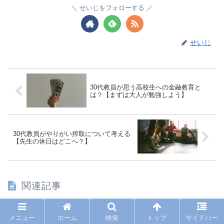
せいじをフォローする
せいじ
30代教員が思う高校生への金融教育と
は？【まずは大人が勉強しよう】
30代教員がやりがい搾取について考える
【先生の休日はどこへ？】
関連記事
30代がお金をたくさん使ってみた結果【外食からカ
メニュー
ホーム
検索
トップ
サイドバー
幸せ