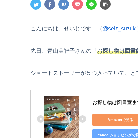
こんにちは。せいじです。（
@seiz_suzuki
先日、青山美智子さんの『
お探し物は図書
ショートストーリーが５つ入っていて、と
お探し物は図書室まで
Amazonで見る
Yahoo!ショッピングで