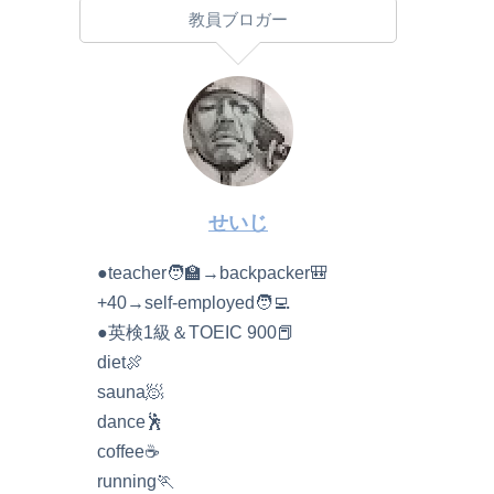
教員ブロガー
せいじ
●teacher🧑‍🏫→backpacker🎒
+40→self-employed🧑‍💻
●英検1級＆TOEIC 900📕
diet🍖
sauna🧖
dance🕺
coffee☕️
running🏃