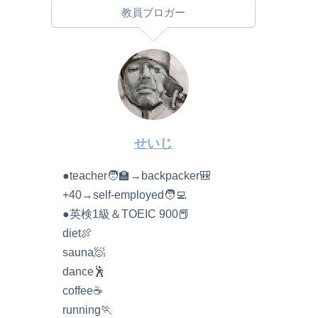
教員ブロガー
せいじ
●teacher🧑‍🏫→backpacker🎒
+40→self-employed🧑‍💻
●英検1級＆TOEIC 900📕
diet🍖
sauna🧖
dance🕺
coffee☕️
running🏃