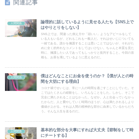
関連記事
論理的に話しているように見せる人たち【SNS上で
人間関係
はやりとりをしない】
SNS上では、間違った例え方や「頭いい」ようなアピールをして
いる人もいるが、どれもこれも一般人だ。それはせいじについても
一緒である。誰かを擁護することは悪いことではないが、それがた
めに全く的外れなコメントをしてはいけない。ちゃんと本質を見た
時に、擁護したい人であってもしっかりと批判すること。今回の首
相も、お茶を濁しているように思えるのだ。
僕はどんなことにお金を使うのか？【僕が人との時
人間関係
間を大切にする理由】
コロナ禍でせいじは、常に一人の時間を過ごすことにしていた。そ
こではたくさんの経験をし、いろんなことをした。しかし、そこで
完全に満たされることはなかった。なぜか。人と出会っていなかっ
たからだ。人と費やしていく時間のほうが、心は満たされるしより
価値が上がる。それは人間の精神的な部分に由来しているからだろ
う。そんな人生を送るのだ。
基本的な部分を大事にすれば大丈夫【節制をして時
人間関係
にチートする】