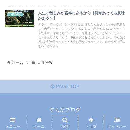
人生は苦しみが基本にあるから【何があっても意味
人間関係
がある？】
スウェーデンでポーランドの友人と話した内容は、まさかの仏教と
いう内容だった。しかし人生とは苦しみが基本であるのだから、全
ての事象に意味はあるだろうし、意味はないのだと思ってもいい。
たくさん考える一方で、事象を深く捉え過ぎないような、そんな絶
妙な按配を保っておくと人生は豊かになっていく。自分なりの信念
を確立させよう。
ホーム
人間関係
PAGE TOP
すちだブログ
プライバシーポリシー
免責事項
メニュー
ホーム
検索
トップ
サイドバー
© 2021 すちだブログ.