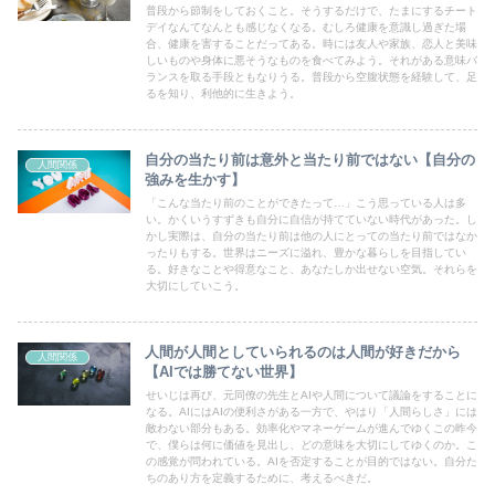
普段から節制をしておくこと。そうするだけで、たまにするチート
デイなんてなんとも感じなくなる。むしろ健康を意識し過ぎた場
合、健康を害することだってある。時には友人や家族、恋人と美味
しいものや身体に悪そうなものを食べてみよう。それがある意味バ
ランスを取る手段ともなりうる。普段から空腹状態を経験して、足
るを知り、利他的に生きよう。
自分の当たり前は意外と当たり前ではない【自分の
人間関係
強みを生かす】
「こんな当たり前のことができたって…」こう思っている人は多
い。かくいうすずきも自分に自信が持てていない時代があった。し
かし実際は、自分の当たり前は他の人にとっての当たり前ではなか
ったりもする。世界はニーズに溢れ、豊かな暮らしを目指してい
る。好きなことや得意なこと、あなたしか出せない空気。それらを
大切にしていこう。
人間が人間としていられるのは人間が好きだから
人間関係
【AIでは勝てない世界】
せいじは再び、元同僚の先生とAIや人間について議論をすることに
なる。AIにはAIの便利さがある一方で、やはり「人間らしさ」には
敵わない部分もある。効率化やマネーゲームが進んでゆくこの昨今
で、僕らは何に価値を見出し、どの意味を大切にしてゆくのか。こ
の感覚が問われている。AIを否定することが目的ではない。自分た
ちのあり方を定義するために、考えるべきだ。