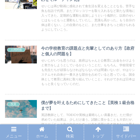
せいじは再び動画に感化されて食生活を変えることとなる。苦手な
魚も缶詰で代用。またブロッコリーを取り入れるなど新たな境地に
入ってきた。定期的な運動も追加しようという魂胆だ。以前のせい
じはもっともっと運動もしていたし、意識も高かった。もう自分の
体は若くない。この自覚のもとに、また仕事をきちっと続けられる
ようにしていこう。
今の学校教育の課題点と先輩としてのあり方【政府
人間関係
と個人の問題を】
せいじがいつも思うのは、政府はちゃんと公教育にお金をかけよう
と努力をしようとしているかということだ。もちろん、学校現場で
も先生たちが頑張らなければならないのは間違いないが、やはりシ
ステムそれ自体が一番大きな部分を占めていると思っている。国全
体として教育に真剣に取り組んでいくこと。それができれば日本は
もっと良くなっていくのだ。
僕が夢を叶えるためにしてきたこと【英検１級合格
投資
まで】
英語教師として、TOEICや英検は素晴らしい肩書きだ。ただ僕が
求めていた結果は、少しだけ違う。試験に受かることも大切だが、
何より「もっと先の自分のため」に今を必死に生き抜きたいと思え
たのだ。その上での結果なのであれば、来年の自分はきっとできる
はずだ。努力は裏切らない。夢を１つずつ大切に叶えていこう。
メニュー
ホーム
検索
トップ
サイドバー