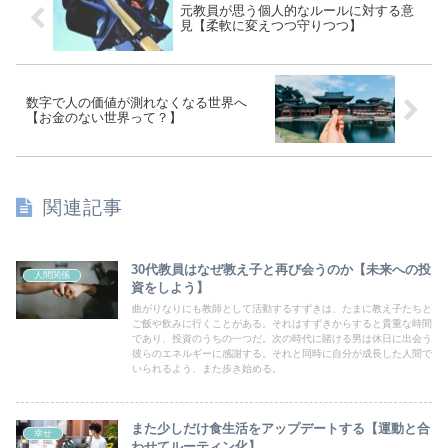
元教員が思う個人的なルールに対する意
見【柔軟に変えつつ守りつつ】
数字で人の価値が測れなくなる世界へ
【お金のない世界って？】
関連記事
30代教員はなぜ教え子と再び会うのか【未来への投
人間関係
資をしよう】
曲がりなりにも教師として活動するすずきは、たまに教え子たちと
ご飯や飲みに行くことがある。それはすずきからすると貴重な時間
であり、投資のうちの一つだ。次の時代に賭ける男は休日に出会う
彼らのエネルギーに感謝する。それと同時に自分が成長した人間で
いられるよう、また歩き始める。
また少しだけ食生活をアップデートする【運動と合
幸せ
わせてルーティン化】