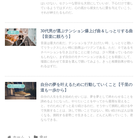
はいけない。セクシーな部分も大切にしていいが、下心だけで接し
ているようではダメだ。心の底から彼女たちに愛を与えていこう。
それが紳士たるものだ。
30代男が選ぶテンション爆上げ曲＆しっとりする曲
幸せ
【音楽に頼ろう】
音楽は最大の友だ。テンションをブチ上げたい時、しっとりと聴い
てリラックスしたい時に効果はバツグンである。ただ、０であるモ
チベーションを引き上げることに使うのは、少々間違っているのか
もしれない。まず自分のモチベーションがあることを前提にして、
場面に合わせて音楽を選んで聴いてみよう。きっと相乗効果が得ら
れるはずだ。
自分の夢を叶えるために行動していくこと【千里の
人間関係
道も一歩から】
自分の人生を生き始めたせいじは、夢を夢として終わらせることを
諦めるようになった。やりたいことをやってから最期を迎えるこ
と。そのためにずっと走り続けるのだ。そうやって挑戦し続ける中
で失敗することは、決して弱いことではない。戦い続ければ人は強
くなる。挑戦する姿勢こそ生きること。どんどん戦っていこう。君
ならできる。
ホーム
幸せ