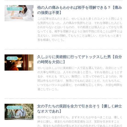
他の人の痛みもわかれば相手を理解できる？【痛み
人間関係
の強要は不要】
この記事を読んだときに、せいじもまた多くのコメントと同じよう
な気持ちになった。人の痛みや気持ちとは、それを体験した人にし
かわからないとはいうものの、その程度とは個人によってかなり異
なってくる。相手を理解させようと強行手段に出ることは好手とは
言えない。100%理解してもらうことは難しい。だからもっと違う
形を模索していこう。
久しぶりに美術館に行ってデトックスした男【自分
幸せ
の時間を大切に】
せいじは久しぶりに美術館に一人で足を運んでみた。自分にとって
の大事な時間とは、人それぞれ違うと思う。それを捻出しようとす
るか、それとも「忙しい。無理だ」と言ってやめてしまうのか。時
間は作るものであり、無理にでもねじ込むことだ。ただもちろん、
いつでもバランスは必要だ。その按配を正しく持ち、大切な時間を
過ごしていこう。
女の子たちの笑顔を全力で引き出そう【優しく紳士
人間関係
なオスであれ】
世の中にいる女の子たち。まずオスたちがやるべきことは、優しく
紳士に接し、彼女たちの自己肯定感を上げ、笑顔を引き出すこと
だ。彼女たちの存在が僕らオスどもの生きがいであることを忘れて