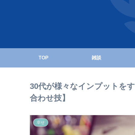
TOP
雑談
30代が様々なインプットを
合わせ技】
幸せ