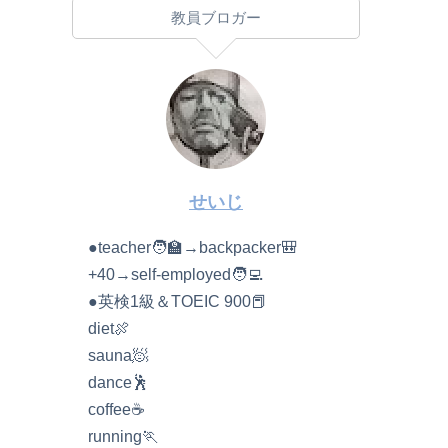
教員ブロガー
せいじ
●teacher🧑‍🏫→backpacker🎒
+40→self-employed🧑‍💻
●英検1級＆TOEIC 900📕
diet🍖
sauna🧖
dance🕺
coffee☕️
running🏃