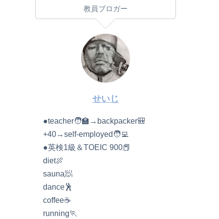
教員ブロガー
せいじ
●teacher🧑‍🏫→backpacker🎒
+40→self-employed🧑‍💻
●英検1級＆TOEIC 900📕
diet🍖
sauna🧖
dance🕺
coffee☕️
running🏃