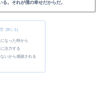
いる。それが僕の幸せだからだ。
次
生になった時から
所に注力する
めないから感謝される