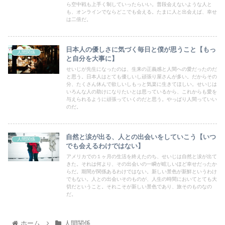
ら空中戦も上手く制していったらいい。普段会えないような人と
も、オンラインでならどこでも会える。たまに人と出会えば、幸せ
は二倍だ。
日本人の優しさに気づく毎日と僕が思うこと【もっ
人間関係
と自分を大事に】
せいじが先生になったのは、生来の正義感と人間への愛だったのだ
と思う。日本人はとても優しいし頑張り屋さんが多い。だからその
分、たくさん休んで欲しいしもっと気楽に生きてほしい。せいじは
いろんな人の助けになりたいとは思っているから、これからも愛を
与えられるように頑張っていくのだと思う。やっぱり人間っていい
のだ。
自然と涙が出る、人との出会いをしていこう【いつ
人間関係
でも会えるわけではない】
アメリカでの１ヶ月の生活を終えたのち、せいじは自然と涙が出て
きた。それは何より、その出会いの一瞬が眩しいほど幸せだったか
らだ。期間が関係あるわけではない。新しい景色が新鮮というわけ
でもない。人との出会いそのものが、人生の時間においてとても大
切だということ。それこそが新しい景色であり、旅そのものなの
だ。
ホーム
人間関係