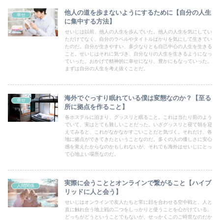
他人の道を歩まないようにするために【自分の人生
幸せ
に集中する方法】
せいじは以前、他人の人生を歩んでいた。他人の人生を気にしてい
ただけでなく、自分のラベルやタイトルばかりを気にして生きてい
たのだ。自分が生きやすい、多少なりとも自己中心の人生を生きる
こと。せいじはそれに気づき、自分なりの人生を生きるようになっ
ていった。おかげで精神的に幸せになり、豊かにもなっていった。
まずは自分の人生を考え抜くことだ。
海外でぐっすり眠れている僕は変態なのか？【至る
幸せ
所に拠点を作ること】
各ホステルに泊まり、グッスリと眠ること。これは当たり前のよう
でいて、実はとても難しいことだった。いざグッスリと寝て朝を迎
えてみると、これがなかなかすごいことだと気づく。それだけ、各
地に拠点ができてきたということなのだ。多くの人の優しさに安心
感を覚えたからなのかもしれないが、それでも海外はせいじにとっ
て心地よい場所なのだ。
実際に会うこととオンラインで繋がること【ハイブ
人間関係
リッドに人と会う】
せいじはオンラインで友人たちと常に顔を合わせる空中戦と、人と
直に触れ合う地上戦の二つをしっかりと使うことを心がけている。
どっちがどうということでもないが、せっかくこのご時世なのだか