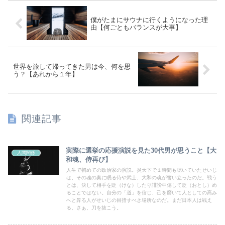
僕がたまにサウナに行くようになった理
由【何ごともバランスが大事】
世界を旅して帰ってきた男は今、何を思
う？【あれから１年】
関連記事
実際に選挙の応援演説を見た30代男が思うこと【大
人間関係
和魂、侍再び】
人生で初めての政治家の演説。炎天下で１時間も聴いていたせいじ
は、その魂の奥に眠る侍や武士、大和の魂が奮い立ったのだ。戦う
とは、決して相手を貶（けな）したり誹謗中傷して貶（おとし）め
ることではない。自分の「道」を信じ、己を磨いて人としての高み
へと昇る人がせいじの目指すべき場所なのだ。まだ日本人は戦え
る。さぁ、刀を抜こう。