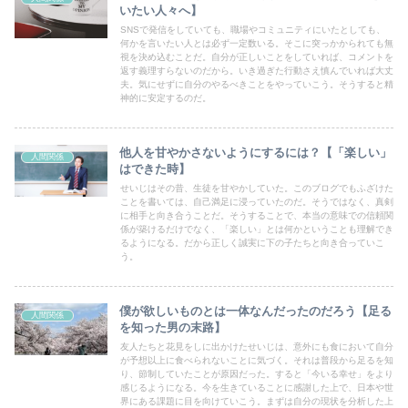
いたい人々へ】
SNSで発信をしていても、職場やコミュニティにいたとしても、
何かを言いたい人とは必ず一定数いる。そこに突っかかられても無
視を決め込むことだ。自分が正しいことをしていれば、コメントを
返す義理すらないのだから。いき過ぎた行動さえ慎んでいれば大丈
夫。気にせずに自分のやるべきことをやっていこう。そうすると精
神的に安定するのだ。
他人を甘やかさないようにするには？【「楽しい」
人間関係
はできた時】
せいじはその昔、生徒を甘やかしていた。このブログでもふざけた
ことを書いては、自己満足に浸っていたのだ。そうではなく、真剣
に相手と向き合うことだ。そうすることで、本当の意味での信頼関
係が築けるだけでなく、「楽しい」とは何かということも理解でき
るようになる。だから正しく誠実に下の子たちと向き合っていこ
う。
僕が欲しいものとは一体なんだったのだろう【足る
人間関係
を知った男の末路】
友人たちと花見をしに出かけたせいじは、意外にも食において自分
が予想以上に食べられないことに気づく。それは普段から足るを知
り、節制していたことが原因だった。すると「今いる幸せ」をより
感じるようになる。今を生きていることに感謝した上で、日本や世
界にある課題に目を向けていこう。まずは自分の現状を分析した上