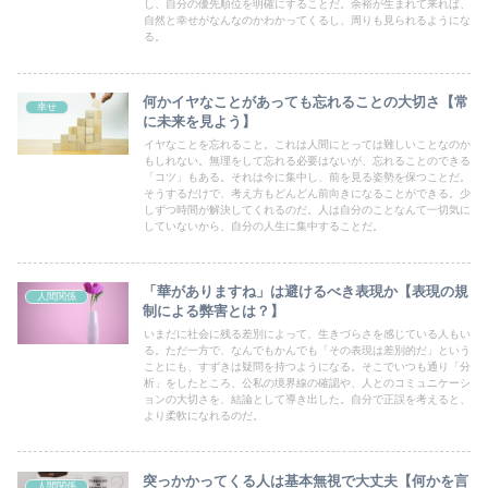
し、自分の優先順位を明確にすることだ。余裕が生まれて来れば、
自然と幸せがなんなのかわかってくるし、周りも見られるようにな
る。
何かイヤなことがあっても忘れることの大切さ【常
幸せ
に未来を見よう】
イヤなことを忘れること。これは人間にとっては難しいことなのか
もしれない。無理をして忘れる必要はないが、忘れることのできる
「コツ」もある。それは今に集中し、前を見る姿勢を保つことだ。
そうするだけで、考え方もどんどん前向きになることができる。少
しずつ時間が解決してくれるのだ。人は自分のことなんて一切気に
していないから、自分の人生に集中することだ。
「華がありますね」は避けるべき表現か【表現の規
人間関係
制による弊害とは？】
いまだに社会に残る差別によって、生きづらさを感じている人もい
る。ただ一方で、なんでもかんでも「その表現は差別的だ」という
ことにも、すずきは疑問を持つようになる。そこでいつも通り「分
析」をしたところ、公私の境界線の確認や、人とのコミュニケーシ
ョンの大切さを、結論として導き出した。自分で正誤を考えると、
より柔軟になれるのだ。
突っかかってくる人は基本無視で大丈夫【何かを言
人間関係