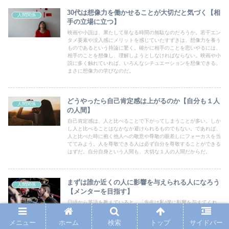
30代は想像力を働かせることが大切だと気づく【相
人間関係
手の立場に立つ】
映画や小説は、果たして単なる時間の無駄なのだろうか。若干エン
タメ要素や没入感にメリットを感じていたすずきは、想像力を養う
ものであるという持論に驚く。確かに相手のことを思いやるには、
相手のことを想像し、理解しようとしなければならない。映画や小
説に多く触れていれば、いろんなシチュエーションを想像できる。
まさに想像力の学びなのだ。
どうやったら自己肯定感は上がるのか【自分も１人
人間関係
の人間】
自己肯定感は、人と比べることで下がってしまうことが多い。しか
し人と比べることはなかなか避けられるものでもない。であれば、
人と比べた時に抱く他人への敬意や尊敬の眼差しにフォーカスを当
ててみよう。人を尊敬できる人は必ず自分を尊敬することができる
はずだ。自分自身という人間も、大切な１人の人間だからだ。
まずは誰か近くの人に影響を与えられる人になろう
人間関係
【メンターを目指す】
日頃から英語を教えていると、「先生は私/僕に影響を与えてくれ
た」という声をいただくことがある。この小さな世界に対していか
に影響を与えることができるかが大事なのだ。努力をしていく中で
メニュー
ホーム
検索
トップ
サイドバー
は、いろんな迷いや失敗もある。しかしそこも含めて発信していく