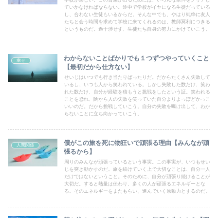
ていかなければならない。途中で学校がイヤになる生徒だっている
し、合わない生徒もいるからだ。そんな中でも、やはり純粋に友人
たちと会う時間を求めて学校に来てくれるのは、教師冥利につきる
というものだ。過干渉せず、生徒たち自身の努力にかけていこう。
わからないことばかりでも１つずつやっていくこと
幸せ
【最初だから仕方ない】
せいじはいつでも行き当たりばったりだ。だからたくさん失敗して
いるし、いつも人から笑われている。しかし失敗した数だけ、笑わ
れた数だけ、自分が経験を積もうと挑戦をしたという証。笑われる
ことを恐れ、陰から人の失敗を笑っていた自分よりよっぽどかっこ
いいのだ。だから挑戦していこう。自分の失敗を曝け出して、わか
らないことに立ち向かっていこう。
僕がこの旅を死に物狂いで頑張る理由【みんなが頑
人間関係
張るから】
周りのみんなが頑張っているという事実。この事実が、いつもせい
じを突き動かすのだ。旅を続けていく上で大切なことは、自分一人
だけではないということ。そのために、自分が頑張り続けることが
大切だ。すると熱量は伝わり、多くの人が頑張るエネルギーとな
る。そのエネルギーをまたもらい、進んでいく原動力とするのだ。