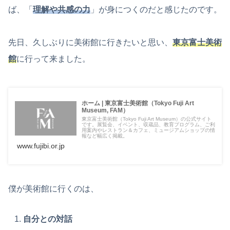
ば、「
理解や共感の力
」が身につくのだと感じたのです。
先日、久しぶりに美術館に行きたいと思い、
東京富士美術
館
に行って来ました。
ホーム | 東京富士美術館（Tokyo Fuji Art
Museum, FAM）
東京富士美術館（Tokyo Fuji Art Museum）の公式サイト
です。展覧会、イベント、収蔵品、教育プログラム、ご利
用案内やレストラン＆カフェ、ミュージアムショップの情
報など幅広く掲載。
www.fujibi.or.jp
僕が美術館に行くのは、
自分との対話