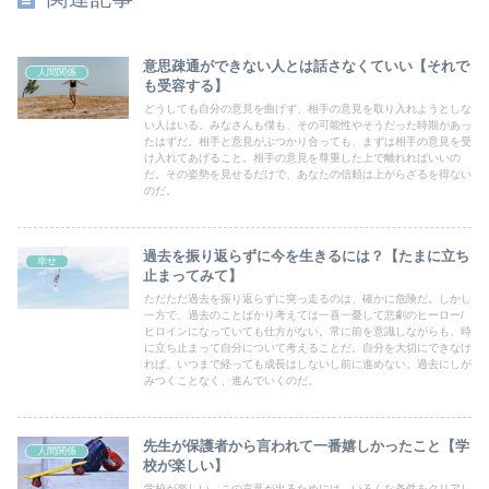
意思疎通ができない人とは話さなくていい【それで
人間関係
も受容する】
どうしても自分の意見を曲げず、相手の意見を取り入れようとしな
い人はいる。みなさんも僕も、その可能性やそうだった時期があっ
たはずだ。相手と意見がぶつかり合っても、まずは相手の意見を受
け入れてあげること。相手の意見を尊重した上で離れればいいの
だ。その姿勢を見せるだけで、あなたの信頼は上がらざるを得ない
のだ。
過去を振り返らずに今を生きるには？【たまに立ち
幸せ
止まってみて】
ただただ過去を振り返らずに突っ走るのは、確かに危険だ。しかし
一方で、過去のことばかり考えては一喜一憂して悲劇のヒーロー/
ヒロインになっていても仕方がない。常に前を意識しながらも、時
に立ち止まって自分について考えることだ。自分を大切にできなけ
れば、いつまで経っても成長はしないし前に進めない。過去にしが
みつくことなく、進んでいくのだ。
先生が保護者から言われて一番嬉しかったこと【学
人間関係
校が楽しい】
学校が楽しい。この言葉が出るためには、いろんな条件をクリアし