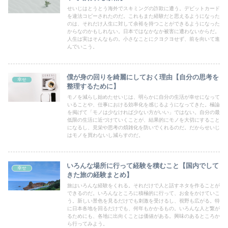
せいじはとうとう海外でスキミングの詐欺に遭う。デビットカード
を違法コピーされたのだ。これもまた経験だと思えるようになった
のは、それだけ人生に対して余裕を持つことができるようになった
からなのかもしれない。日本ではなかなか被害に遭わないからだ。
人生は実はそんなもの。小さなことにクヨクヨせず、前を向いて進
んでいこう。
僕が身の回りを綺麗にしておく理由【自分の思考を
幸せ
整理するために】
モノを減らし始めたせいじは、明らかに自分の生活が幸せになって
いることや、仕事における効率化を感じるようになってきた。極論
を掲げて「モノは少なければ少ない方がいい」ではない。自分の最
低限の生活に近づけていくことが、結果的にモノを大切にすること
になるし、見栄や思考の煩雑化を防いでくれるのだ。だからせいじ
はモノを買わないし減らすのだ。
いろんな場所に行って経験を積むこと【国内でして
幸せ
きた旅の経験まとめ】
旅はいろんな経験をくれる。それだけで人と話すネタを作ることが
できるのだ。いろんなところに積極的に行って、お金をかけていこ
う。新しい景色を見るだけでも刺激を受けるし、視野も広がる。特
に日本各地を回るだけでも、何年もかかるもの。いろんな人と繋が
るためにも、各地に出向くことは価値がある。興味のあるところか
ら行ってみよう。