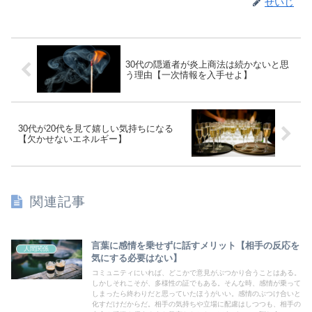
せいじ
30代の隠遁者が炎上商法は続かないと思
う理由【一次情報を入手せよ】
30代が20代を見て嬉しい気持ちになる
【欠かせないエネルギー】
関連記事
言葉に感情を乗せずに話すメリット【相手の反応を
人間関係
気にする必要はない】
コミュニティにいれば、どこかで意見がぶつかり合うことはある。
しかしそれこそが、多様性の証でもある。そんな時、感情が乗って
しまったら終わりだと思っていたほうがいい。感情のぶつけ合いと
化すだけだからだ。相手の気持ちや立場に配慮はしつつも、相手の