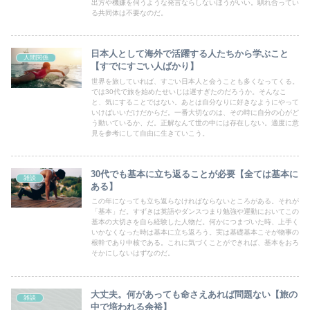
出方や機嫌を伺うような発言ならしないほうがいい。馴れ合ってい
る共同体は不要なのだ。
日本人として海外で活躍する人たちから学ぶこと
人間関係
【すでにすごい人ばかり】
世界を旅していれば、すごい日本人と会うことも多くなってくる。
では30代で旅を始めたせいじは遅すぎたのだろうか。そんなこ
と、気にすることではない。あとは自分なりに好きなようにやって
いけばいいだけだからだ。一番大切なのは、その時に自分の心がど
う動いているか、だ。正解なんて世の中には存在しない。適度に意
見を参考にして自由に生きていこう。
30代でも基本に立ち返ることが必要【全ては基本に
雑談
ある】
この年になっても立ち返らなければならないところがある。それが
「基本」だ。すずきは英語やダンスつまり勉強や運動においてこの
基本の大切さを自ら経験した人物だ。何かにつまづいた時、上手く
いかなくなった時は基本に立ち返ろう。実は基礎基本こそが物事の
根幹であり中核である。これに気づくことができれば、基本をおろ
そかにしないはずなのだ。
大丈夫。何があっても命さえあれば問題ない【旅の
雑談
中で培われる余裕】