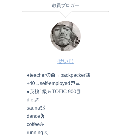
教員ブロガー
せいじ
●teacher🧑‍🏫→backpacker🎒
+40→self-employed🧑‍💻
●英検1級＆TOEIC 900📕
diet🍖
sauna🧖
dance🕺
coffee☕️
running🏃