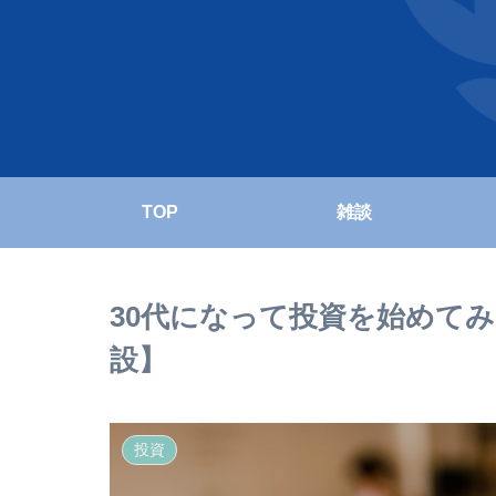
TOP
雑談
30代になって投資を始めて
設】
投資