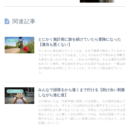
関連記事
とにかく無計画に旅を続けていたら冒険になった
幸せ
【適当も悪くない】
ランダムに旅を続けていくことは、まるで漫画で旅をしているキャ
ラクターたちのようでもある。しかしそのおかげで培われた判断力
も多分にあったので会った。これからの時代は、そんな適応力が問
われていく時代。何も決めすぎないのも厄介ではあるが、一番は自
分の気持ちを大切にしていくことだ。そうやって旅を続けていこ
う。
みんなで頑張るから遠くまで行ける【助け合い刺激
人間関係
しながら進む道】
その昔せいじは、中途半端に頑張っては失敗し、人の成功を妬んで
いたものだった。今となっては自分の人生に集中することによって
人の成功もまた喜べるようになった。大切なことは自分がまずは頑
張ることだ。人に優しくなれる時というのは、自分が頑張っている
時だからだ。みんなで一緒にいい未来に向かっていけるよう、人を
応援していこう。