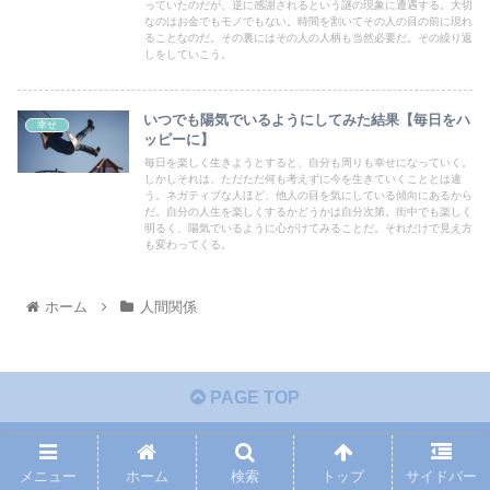
っていたのだが、逆に感謝されるという謎の現象に遭遇する。大切
なのはお金でもモノでもない。時間を割いてその人の目の前に現れ
ることなのだ。その裏にはその人の人柄も当然必要だ。その繰り返
しをしていこう。
いつでも陽気でいるようにしてみた結果【毎日をハ
幸せ
ッピーに】
毎日を楽しく生きようとすると、自分も周りも幸せになっていく。
しかしそれは、ただただ何も考えずに今を生きていくこととは違
う。ネガティブな人ほど、他人の目を気にしている傾向にあるから
だ。自分の人生を楽しくするかどうかは自分次第。街中でも楽しく
明るく、陽気でいるように心がけてみることだ。それだけで見え方
も変わってくる。
ホーム
人間関係
PAGE TOP
メニュー
ホーム
検索
トップ
サイドバー
すちだブログ