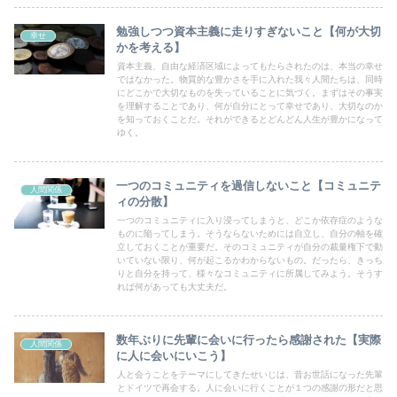
勉強しつつ資本主義に走りすぎないこと【何が大切
幸せ
かを考える】
資本主義、自由な経済区域によってもたらされたのは、本当の幸せ
ではなかった。物質的な豊かさを手に入れた我々人間たちは、同時
にどこかで大切なものを失っていることに気づく。まずはその事実
を理解することであり、何が自分にとって幸せであり、大切なのか
を知っておくことだ。それができるとどんどん人生が豊かになって
ゆく。
一つのコミュニティを過信しないこと【コミュニテ
人間関係
ィの分散】
一つのコミュニティに入り浸ってしまうと、どこか依存症のような
ものに陥ってしまう。そうならないためには自立し、自分の軸を確
立しておくことが重要だ。そのコミュニティが自分の裁量権下で動
いていない限り、何が起こるかわからないもの。だったら、きっち
りと自分を持って、様々なコミュニティに所属してみよう。そうす
れば何があっても大丈夫だ。
数年ぶりに先輩に会いに行ったら感謝された【実際
人間関係
に人に会いにいこう】
人と会うことをテーマにしてきたせいじは、昔お世話になった先輩
とドイツで再会する。人に会いに行くことが１つの感謝の形だと思