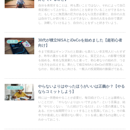
自分を表現することは、何も悪いことではない。それによって自己
肯定感だって上がるし、自分のことを好きでいることができるから
だ。もしそこに無意識の圧力があるなら注意が必要だ。自分の人生
は自分でしか切り拓くことができない。自分の人生を自分で選択
し、決断していけるよう、自分のことをずっと好きでいよう。
30代が積立NISAとiDeCoを始めました【超初心者
投資
向け】
今まで投資はギャンブルだと勘違いも甚だしい非文明人だったすず
き。昨年の夏から名著「金持ち父さん、貧乏父さん」の影響で投資
を始める。有名な投資家たちと違って、初心者なりの始め方、つま
づき方をお伝えする。果たして積立NISAとiDeCoの実態とはなん
なのか。初心者たちに向ける、一般人の投資開始の旗揚げである。
やらないよりはやったほうがいいは正義か？【やる
人間関係
ならコミットしよう】
時には一所懸命やることが必要だ。毎日続けていくことは素晴らし
いことだが、「やらないよりはいいですよね？」という言葉は、結
局「やりたくない」「ただ続けているだけ」という意の裏返しでも
ある。だから短期間でコミットすることを意識しておこう。その集
中力や達成したい願望がない限り、コトを成し遂げるのは難しいと
わかっておこう。