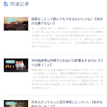
関連記事
頑張ることって誰にでもできるわけじゃない【自分
投資
が正義でもない】
せいじは過去に比べて「頑張ること」を意識するようになった。そ
こに良い悪いなんてなくて、それぞれがやりたいかどうかを判断す
れば良いだけなのだ。あとは自分の自己実現を繰り返しながら、ち
ょっとしたゲーム感覚で人生を楽しんでいこう。頑張ることは誰に
でもできることじゃない。だからこそ、それを達成した時の自分は
幸せになれるのだ。
30代独身男は年間でどれほどの貯蓄をするのか【コ
幸せ
ツは使うこと】
貯蓄の鬼だったすずきは散財に手をつけ始めたのであった。しかし
一年の決算をしてみると、驚きの貯蓄率27%を叩き出したのだ。
かなりお金を使ったはずなのだが、むしろ資産は拡大する一方…答
えは自分の人生と向き合ったその先にあった。逆説的であるが、お
金を使う人にほどお金は回ってくる。自分の価値観を見直して、人
生を豊かにしよう。
日本人だってもっと自己表現したっていい【自分を
幸せ
好きでいること】