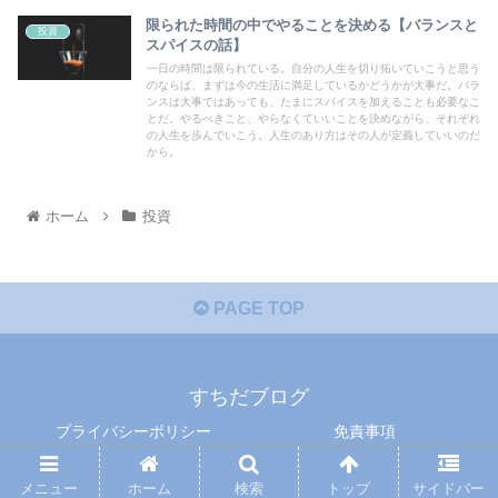
限られた時間の中でやることを決める【バランスと
投資
スパイスの話】
一日の時間は限られている。自分の人生を切り拓いていこうと思う
のならば、まずは今の生活に満足しているかどうかが大事だ。バラ
ンスは大事ではあっても、たまにスパイスを加えることも必要なこ
とだ。やるべきこと、やらなくていいことを決めながら、それぞれ
の人生を歩んでいこう。人生のあり方はその人が定義していいのだ
から。
ホーム
投資
PAGE TOP
すちだブログ
プライバシーポリシー
免責事項
© 2021 すちだブログ.
メニュー
ホーム
検索
トップ
サイドバー