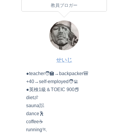
教員ブロガー
せいじ
●teacher🧑‍🏫→backpacker🎒
+40→self-employed🧑‍💻
●英検1級＆TOEIC 900📕
diet🍖
sauna🧖
dance🕺
coffee☕️
running🏃