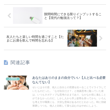
隙間時間にできる限りインプットするこ
と【現代の勉強法って？】
友人たちと楽しい時間を過ごすこと【た
まにお酒を飲んで時間を忘れる】
関連記事
あなたはありのままの自分でいい【人と比べる必要
人間関係
なんてない】
せいじはその昔、他人と自分との境遇を比べることでイライラして
いたものだった。「なぜ自分だけ？」と他責思考に陥っていた彼
は、いつもネガティブな思考のままであり、なかなか前に進むこと
ができなかったのだ。しかし人から学ぶ姿勢を持ってから、いろん
な考え方や職業にも、大切な意味があるのだとわかった。時に切磋
琢磨しつつも、他人と比較して落ち込むのはやめにしよう。