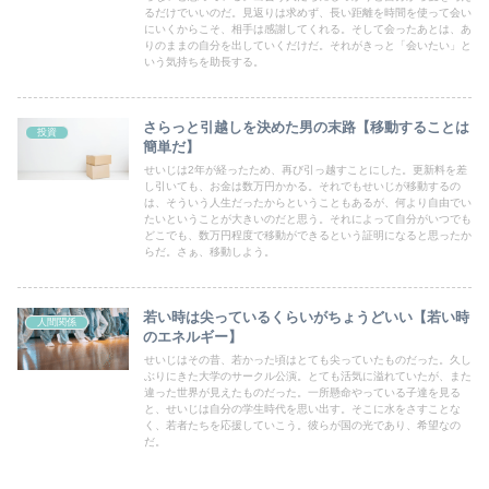
るだけでいいのだ。見返りは求めず、長い距離を時間を使って会い
にいくからこそ、相手は感謝してくれる。そして会ったあとは、あ
りのままの自分を出していくだけだ。それがきっと「会いたい」と
いう気持ちを助長する。
さらっと引越しを決めた男の末路【移動することは
投資
簡単だ】
せいじは2年が経ったため、再び引っ越すことにした。更新料を差
し引いても、お金は数万円かかる。それでもせいじが移動するの
は、そういう人生だったからということもあるが、何より自由でい
たいということが大きいのだと思う。それによって自分がいつでも
どこでも、数万円程度で移動ができるという証明になると思ったか
らだ。さぁ、移動しよう。
若い時は尖っているくらいがちょうどいい【若い時
人間関係
のエネルギー】
せいじはその昔、若かった頃はとても尖っていたものだった。久し
ぶりにきた大学のサークル公演。とても活気に溢れていたが、また
違った世界が見えたものだった。一所懸命やっている子達を見る
と、せいじは自分の学生時代を思い出す。そこに水をさすことな
く、若者たちを応援していこう。彼らが国の光であり、希望なの
だ。