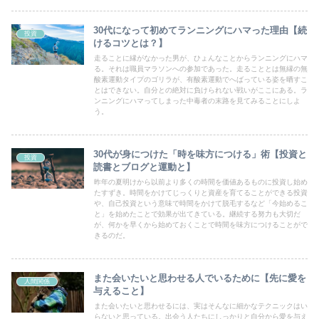
30代になって初めてランニングにハマった理由【続
投資
けるコツとは？】
走ることに縁がなかった男が、ひょんなことからランニングにハマ
る。それは職員マラソンへの参加であった。走ることとは無縁の無
酸素運動タイプのゴリラが、有酸素運動でへばっている姿を晒すこ
とはできない。自分との絶対に負けられない戦いがここにある。ラ
ンニングにハマってしまった中毒者の末路を見てみることにしよ
う。
30代が身につけた「時を味方につける」術【投資と
投資
読書とブログと運動と】
昨年の夏明けから以前より多くの時間を価値あるものに投資し始め
たすずき。時間をかけてじっくりと資産を育てることができる投資
や、自己投資という意味で時間をかけて脱毛するなど「今始めるこ
と」を始めたことで効果が出てきている。継続する努力も大切だ
が、何かを早くから始めておくことで時間を味方につけることがで
きるのだ。
また会いたいと思わせる人でいるために【先に愛を
人間関係
与えること】
また会いたいと思わせるには、実はそんなに細かなテクニックはい
らないと思っている。出会う人たちにしっかりと自分から愛を与え