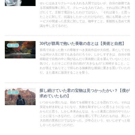
せいじはあまりクレームを入れる人間ではないが、自分の故郷であ
る宮城県知事に対して、クレームを入れてみた。それは別に声を荒
げたくて、主観で電話をしたわけではない。「それは違う」と思っ
たことに対して、抗議をしたかっただけなのだ。他にも間違ったサ
ービスや間違った意見に対しては、物申すこと。客観性も含めて異
議を申し立てるのだ。
30代が群馬で抱いた畏敬の念とは【美術と自然】
幸せ
群馬で出会った数々の尊敬すべき美術作品や大自然。果たしてそれ
らは何か人生に得でもあるのだろうか。しかしすずきは、自分が損
得勘定で自然の中に飛び込んだり美術館に足を運んでいないことに
気づく。ただそこに行き目の前の"大きなもの"と対峙すること。こ
れが答えでありそこで得られる抽象的な価値に重きを置いていたの
だ。また週末に放浪することを誓う。
探し続けていた君の宝物は見つかったかい？【僕が
幸せ
求めていたもの】
いつからか僕たちは、初めてを経験することを恐れていた。それは
安定を好き好むようになり、失敗を恥ずかしいと思うようになった
からだと思う。しかし本来みんなは、もっと素直に自分のやりたい
ことに従うべきなのだ。この旅を通して手に入れたものは、美しい
大自然の景色だけではなかった。少年心という、せいじがずっと欲
しかったものだったのだ。