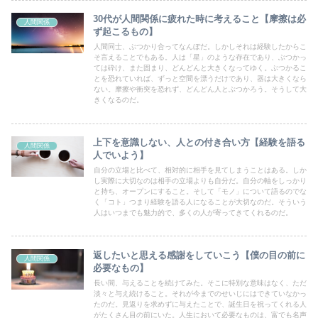
30代が人間関係に疲れた時に考えること【摩擦は必
人間関係
ず起こるもの】
人間同士、ぶつかり合ってなんぼだ。しかしそれは経験したからこ
そ言えることでもある。人は「星」のような存在であり、ぶつかっ
ては砕け、また固まり、どんどんと大きくなってゆく。ぶつかるこ
とを恐れていれば、ずっと空間を漂うだけであり、器は大きくなら
ない。摩擦や衝突を恐れず、どんどん人とぶつかろう。そうして大
きくなるのだ。
上下を意識しない、人との付き合い方【経験を語る
人間関係
人でいよう】
自分の立場と比べて、相対的に相手を見てしまうことはある。しか
し実際に大切なのは相手の立場よりも自分だ。自分の軸をしっかり
と持ち、オープンにすること。そして「モノ」について語るのでな
く「コト」つまり経験を語る人になることが大切なのだ。そういう
人はいつまでも魅力的で、多くの人が寄ってきてくれるのだ。
返したいと思える感謝をしていこう【僕の目の前に
人間関係
必要なもの】
長い間、与えることを続けてみた。そこに特別な意味はなく、ただ
淡々と与え続けること。それが今までのせいじにはできていなかっ
たのだ。見返りを求めずに与えたことで、誕生日を祝ってくれる人
がたくさん目の前にいた。人生において必要なものは、富でも名声