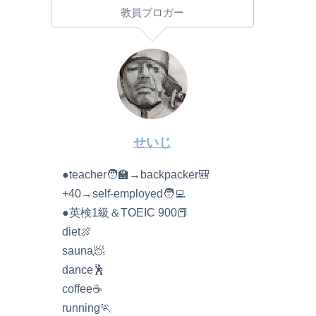
教員ブロガー
せいじ
●teacher🧑‍🏫→backpacker🎒
+40→self-employed🧑‍💻
●英検1級＆TOEIC 900📕
diet🍖
sauna🧖
dance🕺
coffee☕️
running🏃