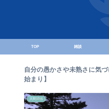
TOP
雑談
自分の愚かさや未熟さに気づ
始まり】
人間関係