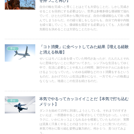
を持つこと再び】
自分の軸を完成へと導くことはとても大切なことだ。しかし完成さ
せることを目的にする必要はない。世界は多種多様な価値観で溢れ
ていて、ひとたび日本から飛び出せば、自分の価値観なんて吹っ飛
んでしまうからだ。その繰り返しをしながらも、自分で内省や内観
を繰り返していこう。価値観を固定する必要はなくても、人生の優
先順位を決めることは大切なことだからだ。
「コト消費」に全ベットしてみた結果【増える経験
幸せ
と消える執着】
せいじはモノにお金を使っていた時代があったが、だんだんとそれ
らに意味がないことに気がついてきた。シンプルな生活をしてゆく
中で、生活に必要なことや友人との時間、旅行やホテルにお金をか
けるようになっていた。いわゆる経験などのコト消費をするという
ものだ。おかげでだいぶ生活は豊かになり、一方でモノへの執着は
なくなった。地道にこの生活を続けるのだ。
本気でやるってカッコイイことだ【本気で打ち込む
幸せ
メリット】
ダンスを始めて15年に到達しようとしている。それまでのすずき
といえば、一所懸命やることが恥ずかしくて仕方なかった。いかに
ラクに、いかにカッコよくなれるかを模索していたものだが、実際
は泥臭く汗臭くやることのほうがカッコイイことに気づいたのだ。
本気で何かに取り組む姿勢は魅力的だ。何か１つ、見つけてみよ
う。