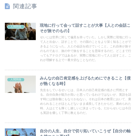
関連記事
現地に行って会って話すことが大事【人との会話こ
人間関係
そが旅そのもの】
せいじは世界に対して偏見を持っていた。しかし実際に現地に行っ
て人と出会い、話すことで、その国のことをより深く知ることがで
きるようになった。人との会話を続けていくこと。これ自体が旅そ
のものであり、旅の中で旅をすることを意味するのだ。どこまで行
ってもアナログではあるが、実際に現地に行って人と話すこと。こ
れが理解する上で一番大切なことなのだ。
みんなの自己肯定感を上げるためにできること【僕
人間関係
が熱くなる時】
先生をしているせいじは、日本人の自己肯定感の低さに愕然とす
る。自分自身が能力が高いと思っているわけではないが、英語を話
す時には致命傷にもなりかねない。それは日本の教育において、褒
められることがほとんどないまま成長してきたからだ。褒められた
時、人はとても輝くし嬉しいに決まっている。だからせいじは今日
も英語を優しく丁寧に教えるのだ。
自分の人生、自分で切り拓いていこうぜ【自分の軸
幸せ