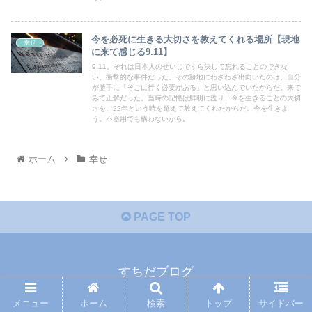
今を必死に生きる大切さを教えてくれる場所【現地
幸せ
に来て感じる9.11】
9.11。それは日本人のせいじですら決して忘れることのできな
い、衝撃的な事件だった。その跡地にわざわざ出向いたのは、自分
が勝手に「そこに行く必要がある」と思い込んでいたからだ。来て
みて正解だった。当時の記憶は鮮明に甦り、今を生きることの大切
さを、22年という時を超えて教えてくれたからだ。今を生きよ
う。不器用でも構わないから。
ホーム
幸せ
PAGE TOP
すちだブログ
プライバシーポリシー
免責事項
メニュー
ホーム
検索
トップ
サイドバー