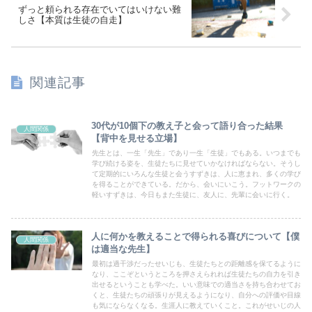
ずっと頼られる存在でいてはいけない難
しさ【本質は生徒の自走】
関連記事
30代が10個下の教え子と会って語り合った結果
人間関係
【背中を見せる立場】
先生とは、一生「先生」であり一生「生徒」でもある。いつまでも
学び続ける姿を、生徒たちに見せていかなければならない。そうし
て定期的にいろんな生徒と会うすずきは、人に恵まれ、多くの学び
を得ることができている。だから、会いにいこう。フットワークの
軽いすずきは、今日もまた生徒に、友人に、先輩に会いに行く。
人に何かを教えることで得られる喜びについて【僕
人間関係
は適当な先生】
最初は過干渉だったせいじも、生徒たちとの距離感を保てるように
なり、ここぞというところを押さえられれば生徒たちの自力を引き
出せるということも学べた。いい意味での適当さを持ち合わせてお
くと、生徒たちの頑張りが見えるようになり、自分への評価や目線
も気にならなくなる。生涯人に教えていくこと。これがせいじの人