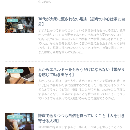
生なのだ。
30代が大衆に流されない理由【思考の中心は常に自
幸せ
分】
すずきはかつてあまのじゃくという異名を持ち合わせるほど、群衆
から一歩引いてしまう動物であった。それは今も変わらないはず、
であったのだが、去年はテレビの情報に文字通り踊らされてしまっ
ていた。そんな自分を変えるべく昔の本能であるあまのじゃくを呼
び起こす。群衆に流されないメリットとは何か。持論を語ることで
また群衆と距離を置くのであった。
人からエネルギーをもらうだけにならない【繋がり
人間関係
を感じて動き出そう】
人からもらい続けてきた人生。改めてオンラインで繋がれた時、せ
いじはそのありがたさに感謝するのであった。現代ならオンライン
でもオフラインでも繋がり続けることができる。ただそこに依存し
すぎることなく、自分のできることを精一杯やっていこう。そうし
ていつまでも頑張って与え続けるからこそ感謝できるのだ。
謙虚でありつつも自信を持っていくこと【人を引き
人間関係
寄せる人柄】
自分の能力を過信しすぎると、痛いしっぺ返しを食らうことにな