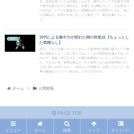
る。自信を持つことは大切なことだが、調子にのってその能力で得
た権力を振りかざし始めると、自然と人は離れていく。人を惹きつ
けるのは、いつでも謙虚さだ。権威性ばかりを求めていると、逆に
人は離れる。自分のやるべきことに集中して、能力を磨いていこ
う。
30代による集中力が切れた時の対処法【ちょっとし
幸せ
た気晴らし】
先日、ブログを書いていたときにふと思考停止状態に陥るという稀
有な体験をした。これに対してはいくつもの対処法を備えてあった
のだが、結論「切り上げる」が最も効果的だということがわかっ
た。できない時、無理な時はさっさと損切りならぬ非効率切りをし
て次に移ったほうがよい。自分なりの気晴らしを持っておくと、仕
事も勉強もハッピーに続けることができるのだ。
ホーム
人間関係
PAGE TOP
メニュー
ホーム
検索
トップ
サイドバー