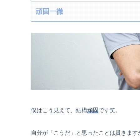
頑固一徹
僕はこう見えて、結構
頑固
です笑。
自分が「こうだ」と思ったことは貫きます