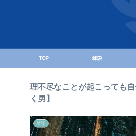
TOP
雑談
理不尽なことが起こっても自
く男】
雑談