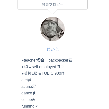
教員ブロガー
せいじ
●teacher🧑‍🏫→backpacker🎒
+40→self-employed🧑‍💻
●英検1級＆TOEIC 900📕
diet🍖
sauna🧖
dance🕺
coffee☕️
running🏃