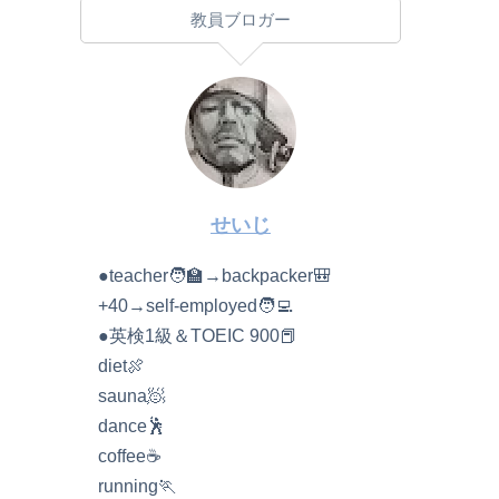
教員ブロガー
せいじ
●teacher🧑‍🏫→backpacker🎒
+40→self-employed🧑‍💻
●英検1級＆TOEIC 900📕
diet🍖
sauna🧖
dance🕺
coffee☕️
running🏃