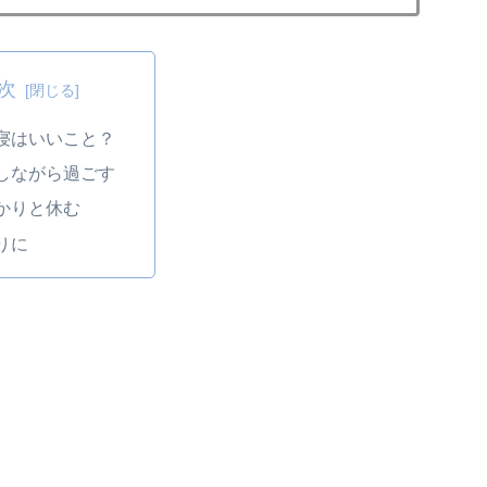
次
寝はいいこと？
しながら過ごす
かりと休む
りに