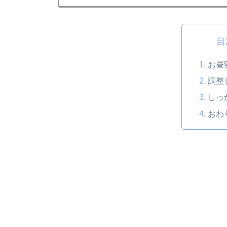
目
お昼
調整
しっ
おわ