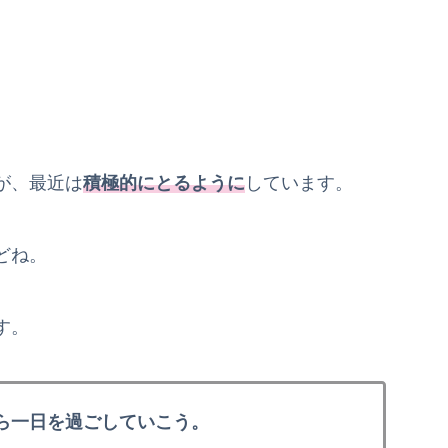
が、最近は
積極的にとるように
しています。
どね。
す。
ら一日を過ごしていこう。