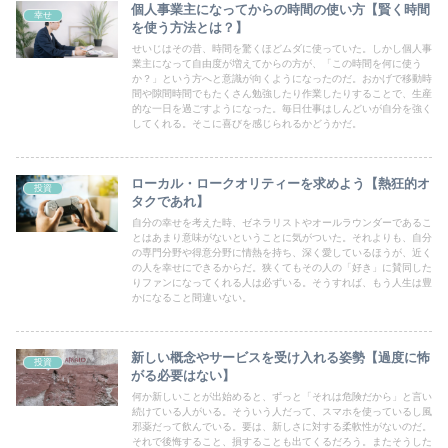
個人事業主になってからの時間の使い方【賢く時間
幸せ
を使う方法とは？】
せいじはその昔、時間を驚くほどムダに使っていた。しかし個人事
業主になって自由度が増えてからの方が、「この時間を何に使う
か？」という方へと意識が向くようになったのだ。おかげで移動時
間や隙間時間でもたくさん勉強したり作業したりすることで、生産
的な一日を過ごすようになった。毎日仕事はしんどいが自分を強く
してくれる。そこに喜びを感じられるかどうかだ。
ローカル・ロークオリティーを求めよう【熱狂的オ
投資
タクであれ】
自分の幸せを考えた時、ゼネラリストやオールラウンダーであるこ
とはあまり意味がないということに気がついた。それよりも、自分
の専門分野や得意分野に情熱を持ち、深く愛しているほうが、近く
の人を幸せにできるからだ。狭くてもその人の「好き」に賛同した
りファンになってくれる人は必ずいる。そうすれば、もう人生は豊
かになること間違いない。
新しい概念やサービスを受け入れる姿勢【過度に怖
投資
がる必要はない】
何か新しいことが出始めると、ずっと「それは危険だから」と言い
続けている人がいる。そういう人だって、スマホを使っているし風
邪薬だって飲んでいる。要は、新しさに対する柔軟性がないのだ。
それで後悔すること、損することも出てくるだろう。またそうした