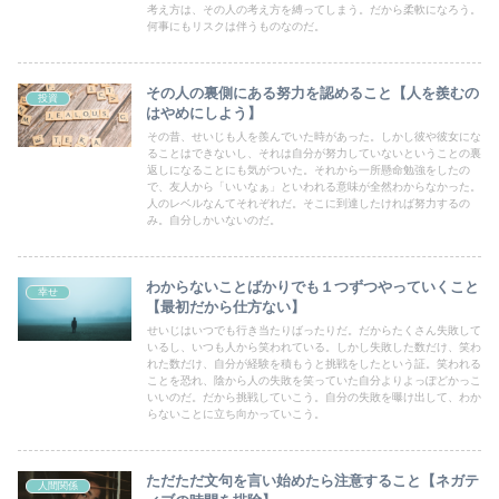
考え方は、その人の考え方を縛ってしまう。だから柔軟になろう。
何事にもリスクは伴うものなのだ。
その人の裏側にある努力を認めること【人を羨むの
投資
はやめにしよう】
その昔、せいじも人を羨んでいた時があった。しかし彼や彼女にな
ることはできないし、それは自分が努力していないということの裏
返しになることにも気がついた。それから一所懸命勉強をしたの
で、友人から「いいなぁ」といわれる意味が全然わからなかった。
人のレベルなんてそれぞれだ。そこに到達したければ努力するの
み。自分しかいないのだ。
わからないことばかりでも１つずつやっていくこと
幸せ
【最初だから仕方ない】
せいじはいつでも行き当たりばったりだ。だからたくさん失敗して
いるし、いつも人から笑われている。しかし失敗した数だけ、笑わ
れた数だけ、自分が経験を積もうと挑戦をしたという証。笑われる
ことを恐れ、陰から人の失敗を笑っていた自分よりよっぽどかっこ
いいのだ。だから挑戦していこう。自分の失敗を曝け出して、わか
らないことに立ち向かっていこう。
ただただ文句を言い始めたら注意すること【ネガテ
人間関係