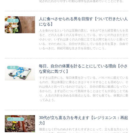
化されたわかりやすい行動心理学を読み進めていくことにする。
人に食べさせられる男を目指す【ついて行きたい人
読書
になる】
人を食わせるというのは至難の業だ。それができた経営者たちを見
ると、どの人も多くの人を幸せにしている。せいじの力はまだまだ
小さいが、いずれは多くの人の役に立てる人間でありたいと願って
いる。そのためにも、自分が大切にしている生き方を貫き、自由で
いるべきだ。持続可能な生き方を目指していこう。
毎日、自分の体重を計ることにしている理由【小さ
投資
な変化に気づく】
すずきは意外にも、毎日体重を計っている。バキバキに鍛えている
ものの、実は体重計に乗るときはドキドキすることも否めない。そ
れは他人と比べているわけではなく、自分の変化に敏感になってい
るからだ。まずは己について熟知することはとても大切なことであ
り、人生の方針を決める出発点となる。朝でも夜でも、体重計に乗
ってみよう。
30代が立ち直る力を考えます【レジリエンス：再起
人間関係
力】
幾度となく打ちのめされてきたすずきにとって、立ち直る力という