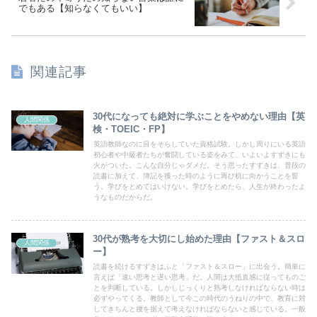
でもある【知らなくてもいい】
関連記事
30代になっても絶対に学ぶことをやめない理由【英
人間関係
検・TOEIC・FP】
英語教師なのに目をそらしていた資格試験。しかし周りにいる英語
初心者や中級者たちが奮闘している姿をみて、いよいよすずきにも
火がついた。こんな自分じゃダメだ。そう思ったすずきは、普段の
読書に加えて、簿記を獲った時のように再び机に向かうことを誓
う。学びをとめてはいけない。学びをとめたら、人生が終わったよ
うなものだからだ。
30代が熟考を大切にし始めた理由【ファスト＆スロ
人間関係
ー】
読書を続けるすずきはふと「ファスト＆スロー」に出会う。簡単に
言えば「速い思考と遅い思考」だ。人間は大抵直感に従ってものご
とを判断している。しかしじっくりと熟考しなければならない時は
必ずやってくる。教師として今この時代のうねりの中で、教育に対
してきちんと腰を据えて考えなければならないと感じている。一般