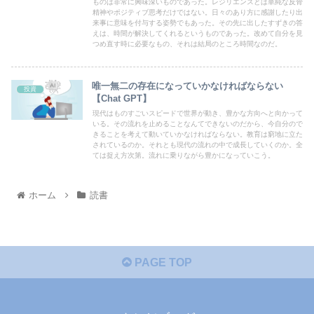
ものは非常に興味深いものであった。レジリエンスとは単純な反骨
精神やポジティブ思考だけではない。日々のあり方に感謝したり出
来事に意味を付与する姿勢でもあった。その先に出したすずきの答
えは、時間が解決してくれるというものであった。改めて自分を見
つめ直す時に必要なもの、それは結局のところ時間なのだ。
唯一無二の存在になっていかなければならない
投資
【Chat GPT】
現代はものすごいスピードで世界が動き、豊かな方向へと向かって
いる。その流れを止めることなんてできないのだから、今自分ので
きることを考えて動いていかなければならない。教育は窮地に立た
されているのか。それとも現代の流れの中で成長していくのか。全
ては捉え方次第。流れに乗りながら豊かになっていこう。
ホーム
読書
PAGE TOP