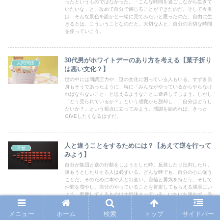
ったというものではなかった。「こんな時間を過ごしながら生きて
いたいな」と、改めて自分で感じることができたのだ。そして今度
は、そんな景色を誰かと一緒に見てみたいと思ったのだ。自由に生
きるとは、こういうことなのだと。大切な人と、自分の大切な時間
を使っていこう。
30代男がホワイトデーのあり方を考える【菓子折り
人間関係
は悪い文化？】
世の中には同調圧力や、謎の文化に困っている人もいる。すずき自
身もそうであったように、時に「みんながやっているからやらなけ
ればならないこと」と思えるようなことに遭遇してしまう。しかし
「どう見られているか？」という感覚から脱却し、「自分はどうし
たいか？」という視点に立ってみよう。感謝を始めれば、きっと
GIVEしたくなるはずだ。
人と違うことをするためには？【あえて逆を行って
幸せ
みよう】
自分が集団と逆の行動をしようとした時、反発したり批判したり、
阻もうとしたりする人は必ずいる。どんな時でも、自分の心に従う
ことだ。そのために本や人と出会い、自信と勇気を持とう。そして
仲間を増やし、自分のやっていることを肯定してもらえる環境にい
よう。邪魔してくるものは大抵決まっている。いちいち迷わず、自
分の声を聞いていこう。
メニュー
ホーム
検索
トップ
サイドバー