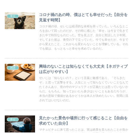
コロナ禍のあの時、僕はとても幸せだった【自分を
幸せ
見返す時間】
コロナ禍の頃、せいじは経済的な余裕を持っていた。いろんなとこ
ろを歩いて回ったのだが、その時に感じた「幸せ」は今まで生きて
きた中で特別なものだった。空を見上げ、自分と対話した２年間。
そしてまた彼は、青空の下で立っていた。今でも幸せだが、今まで
から変えたこと、これからも変わらないことを理解している。それ
でも彼は、もっともっと幸せを求めているのだ。
興味のないことは知らなくても大丈夫【ネガティブ
雑談
は広がりやすい】
せいじは「知らないの？」という言葉に敏感であり、「そらきた
ぞ」と思って反撃をする。人生にとって知らなくていいことなんて
たくさんあり、世の中のマジョリティが正義だとは思っていないか
らだ。もちろん、知っておいたら多少はいいこともあるだろうが、
本当の意味で価値があるかどうかは本人が決めたらいい。世間に流
されてはいけないのだ。
見たかった景色や場所に行って感じること【自由を
幸せ
求めていた自分】
マチュピチュに来て思ったことは、実は絶景を見られたことが良か