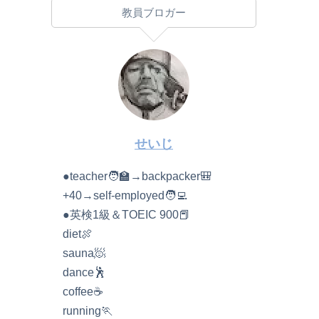
教員ブロガー
せいじ
●teacher🧑‍🏫→backpacker🎒
+40→self-employed🧑‍💻
●英検1級＆TOEIC 900📕
diet🍖
sauna🧖
dance🕺
coffee☕️
running🏃