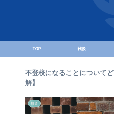
TOP
雑談
不登校になることについてど
解】
投資