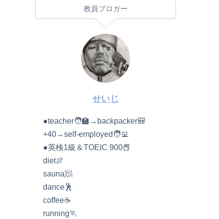
教員ブロガー
せいじ
●teacher🧑‍🏫→backpacker🎒
+40→self-employed🧑‍💻
●英検1級＆TOEIC 900📕
diet🍖
sauna🧖
dance🕺
coffee☕️
running🏃