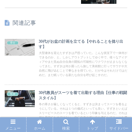
関連記事
30代がお盆の計画を立てる【やれることを捻り出
幸せ
す】
大型連休を迎えたすずきは戸惑っていた。こんな状況下で一体何が
できるのか、と。しかしアウトプットしてゆく中で、様々なアイデ
ィアやまだ見ぬ自分自身の開拓の可能性にワクワクが止まらなくな
ってきた。すずきは何か困ったら旅して美術館に行ってサウナや大
自然に飛び込むことで事なきを得ていた。だが今はそれだけではだ
めだ。まだ眠っている新たな自分を呼び起こすのだ。
30代教員がスーツを着て出勤する理由【仕事の戦闘
投資
スタイル】
冬の寒さが厳しくなってくると、すずきは決まってスーツを着るよ
うにしている。それは１つの儀式といっても良い。すずきといえば
スリーピースのスーツを着ているという印象を与えるのだ。それは
何も見栄のためではない。自分自身の感じ方を優先してスーツを選
んでいるのだ。そこに潜む様々なすずきなりのメリットをご紹介し
ていこう。
メニュー
ホーム
検索
トップ
サイドバー