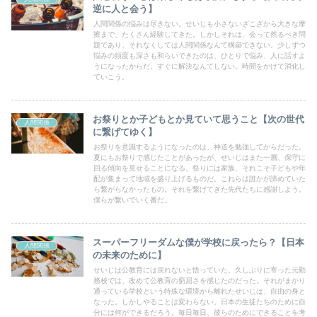
逆に人と会う】
人間関係の悩みは尽きない。せいじも小さないざこざから大きな摩
擦まで、たくさん経験してきた。しかしそれは、会って然るべき問
題であり、それなくしては人間関係なんて構築できない。少しずつ
悩みの頻度も深さも和らいできたのは、ひとりで悩み、人に話すよ
うになったからだ。すぐに解決なんてしない。時間をかけて消化し
ていこう。
お祭りとか子どもとか見ていて思うこと【次の世代
人間関係
に繋げてゆく】
お祭りを意識するようになったのは、神道を勉強してからだった。
夏にもお祭りで感じたことがあったが、せいじはまた一層、保守に
回る傾向を見せることになる。祭りには家族、それこそ子どもや年
配が集まって地域を盛り上げるものだ。これらは誰かが諦めていた
ら繋がらなかったもの。それを繋げてきた先代たちに感謝しよう。
僕らが繋いでいく番だ。
スーパーフリーダムな僕が学校に戻ったら？【日本
人間関係
の未来のために】
せいじは公教育には戻れないと悟っていた。久しぶりに寄った元勤
務校では、改めて公教育の窮屈さを感じたのだった。それがまかり
通っている学校という特殊な環境から離れたせいじは、自由の身と
なった。しかしやることは変わらない。日本の生徒たちのために自
分には何ができるだろう。毎日毎日、彼らのためにできることを考