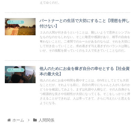
えてゆくのだ。
パートナーとの生活で大切にすること【理想を押し
人間関係
付けない】
２人の人間が付き合うということは、難しいようで意外とシンプル
なものなのかもしれない。そこに敬意や感謝があり、相手の自由を
奪わないことだ。二者間でのルールがあるのならば、それを大切に
して付き合っていくこと。求め過ぎず与え過ぎずのバランスは難し
いが、その按配を探っていくのも２人で生きていくことなのだ。
他人のためにお金を稼ぎ自分の幸せとする【社会資
人間関係
本の最大化】
他人のためにお金や時間を費やすことは、GIVEとしてとても大切
なことだが、それよりも前に、自分の周りにちゃんと人がいるのか
どうかを確認してみよう。まずは礼節や人柄など、その人自身がも
つ根源的な良さや信頼性が大切になってくる。そこをしっかりと押
さえることができれば、人は寄ってきて、さらに与えたいと思える
ようになる。
ホーム
人間関係