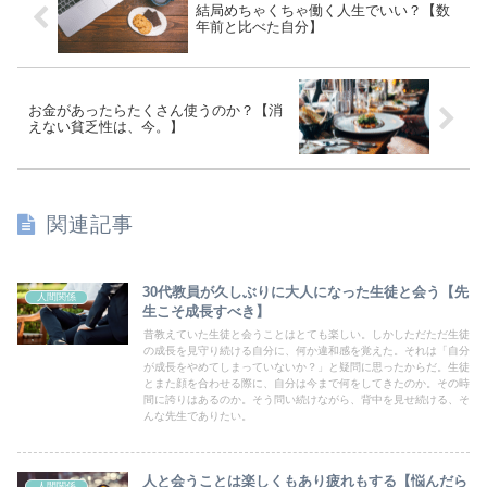
結局めちゃくちゃ働く人生でいい？【数
年前と比べた自分】
お金があったらたくさん使うのか？【消
えない貧乏性は、今。】
関連記事
30代教員が久しぶりに大人になった生徒と会う【先
人間関係
生こそ成長すべき】
昔教えていた生徒と会うことはとても楽しい。しかしただただ生徒
の成長を見守り続ける自分に、何か違和感を覚えた。それは「自分
が成長をやめてしまっていないか？」と疑問に思ったからだ。生徒
とまた顔を合わせる際に、自分は今まで何をしてきたのか。その時
間に誇りはあるのか。そう問い続けながら、背中を見せ続ける、そ
んな先生でありたい。
人と会うことは楽しくもあり疲れもする【悩んだら
人間関係