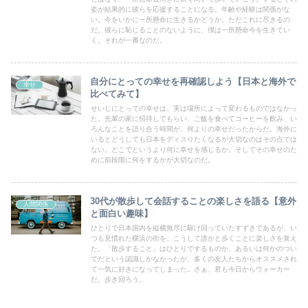
姿が結果的に彼らを応援することになる。年齢や経験は関係がな
い。今をいかに一所懸命に生きるかどうか。ただこれに尽きるの
だ。彼らに恥じることのないように、僕は一所懸命今を生きてい
く。それが一番なのだ。
自分にとっての幸せを再確認しよう【日本と海外で
幸せ
比べてみて】
せいじにとっての幸せは、実は場所によって変わるものではなかっ
た。先輩の家に招待してもらい、ご飯を食べてコーヒーを飲み、い
ろんなことを語り合う時間が、何よりの幸せだったからだ。海外に
いるとどうしても日本をディスりたくなるが大切なのはその点では
ない。どこでというより何に幸せを感じるか。そしてその幸せのた
めに前段階に何をするかが大切なのだ。
30代が散歩して会話することの楽しさを語る【意外
人間関係
と面白い趣味】
ひとりで日本国内を縦横無尽に駆け回っていたすずきであるが、い
つも見慣れた横浜の街を、こうして誰かと歩くことに楽しさを覚え
た。「散歩すること」はひとりでするものか、あるいは何かのつい
でだという認識しかなかったが、多くの友人たちからオススメされ
て一気に好きになってしまった。さぁ、君も今日からウォーカー
だ。歩き回ろう。