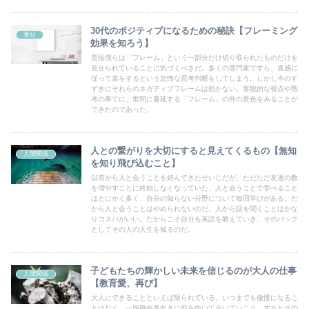
30代のポジティブになるための秘訣【フレーミング
幸せ
効果を知ろう】
普段僕らは「フレーム」という一部分だけ切り取られたものだけを
見せられていることに気づくべきだ。多くの専門家ですら、直感に
従って楽をするという怠惰な思考判断をしてしまう。しかし今のす
ずきにそれらのネガティブフレームは効かない。客観的な視点や熟
考の果てに、世間に蔓延する「フレーム」の外の景色をみることが
できたのであった。
人との繋がりを大切にすると見えてくるもの【無知
人間関係
を知り飛び込むこと】
以前から人と会うことを好んできたせいじだが、ただただ友達の数
を増やすことに終始しなくなっていた。人と会うことで学べること
はとにかく多く、自分の知らない分野について毎回学びがある。だ
から人と会うことはやめられないのだ。人から話を聞くことはかな
りコスパがいい。だからこそ自分も英語を教えていき、そのバック
としてその人の人生を知るのだ。
子どもたちの輝かしい未来を信じるのが大人の仕事
人間関係
【教育愛、再び】
大人にできることといえば限られている。いつまでも傲慢になるこ
とはなく、一所懸命直向きに前を向いて歩いていこう。するとその