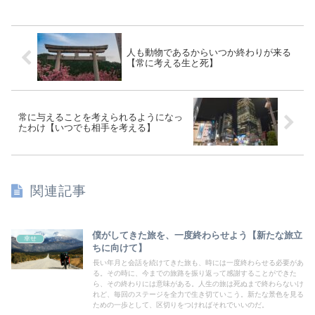
人も動物であるからいつか終わりが来る
【常に考える生と死】
常に与えることを考えられるようになっ
たわけ【いつでも相手を考える】
関連記事
僕がしてきた旅を、一度終わらせよう【新たな旅立
幸せ
ちに向けて】
長い年月と会話を続けてきた旅も、時には一度終わらせる必要があ
る。その時に、今までの旅路を振り返って感謝することができた
ら、その終わりには意味がある。人生の旅は死ぬまで終わらないけ
れど、毎回のステージを全力で生き切ていこう。新たな景色を見る
ための一歩として、区切りをつければそれでいいのだ。